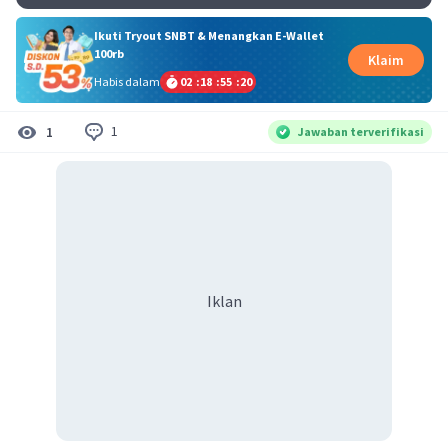
Ikuti Tryout SNBT & Menangkan E-Wallet
100rb
Klaim
Habis dalam
02
:
18
:
55
:
19
1
1
Jawaban terverifikasi
Iklan