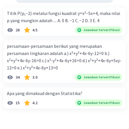
Titik P(p,−2) melalui fungsi kuadrat y=x²−5x+4, maka nilai
p yang mungkin adalah .... A. 0 B. −1 C. −2 D. 3 E. 4
28
4.5
Jawaban terverifikasi
persamaan-persamaan berikut yang merupakan
persamaan lingkaran adalah a.) x²+y²+4x-6y-12=0 b.)
x²+y²+4x-6y-16=0 c.) x²-y²+4x-6y+16=0 d.) x²+y²+4x-6y+5xy-
12=0 e.) x²+y²+4x-6y+13=0
34
3.0
Jawaban terverifikasi
Apa yang dimaksud dengan Statistika?
15
4.2
Jawaban terverifikasi