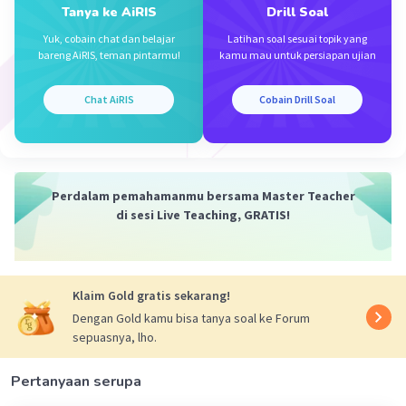
Tanya ke AiRIS
Drill Soal
(3)
Yuk, cobain chat dan belajar
Latihan soal sesuai topik yang
bareng AiRIS, teman pintarmu!
kamu mau untuk persiapan ujian
2X + Y + Z = 120
2X + Y + 2Z = 170
___________________
-
Chat AiRIS
Cobain Drill Soal
-Z = -50
Z = Rp. 50.000,00
maka harga untuk 1 bibit kelengkeng adalah Rp.
50.000,00
Perdalam pemahamanmu bersama Master Teacher
di sesi Live Teaching, GRATIS!
·
0.0
(
0
)
Balas
Beri Rating
Aisyah S
Level 46
19 November 2023 11:52
Klaim Gold gratis sekarang!
makasih banyak
Dengan Gold kamu bisa tanya soal ke Forum
sepuasnya, lho.
Pertanyaan serupa