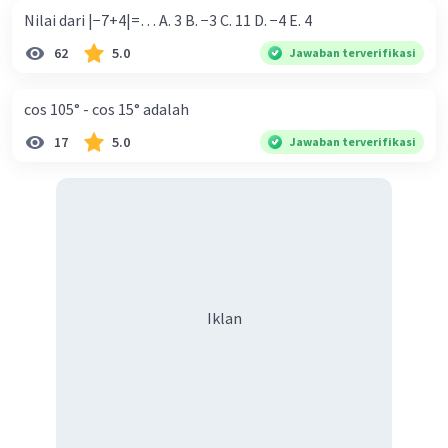
Nilai dari |−7+4|=… A. 3 B. −3 C. 11 D. −4 E. 4
62
5.0
Jawaban terverifikasi
Iklan
cos 105° - cos 15° adalah
17
5.0
Jawaban terverifikasi
Iklan