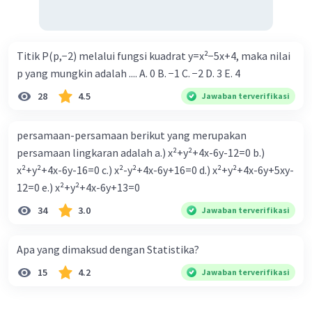
Titik P(p,−2) melalui fungsi kuadrat y=x²−5x+4, maka nilai
p yang mungkin adalah .... A. 0 B. −1 C. −2 D. 3 E. 4
28
4.5
Jawaban terverifikasi
persamaan-persamaan berikut yang merupakan
persamaan lingkaran adalah a.) x²+y²+4x-6y-12=0 b.)
x²+y²+4x-6y-16=0 c.) x²-y²+4x-6y+16=0 d.) x²+y²+4x-6y+5xy-
12=0 e.) x²+y²+4x-6y+13=0
34
3.0
Jawaban terverifikasi
Apa yang dimaksud dengan Statistika?
15
4.2
Jawaban terverifikasi