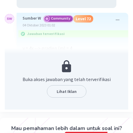
Sumber W
Community
Level 72
04 Oktober 2023 01:02
Jawaban terverifikasi
y = 4x --> gradien (m) = 4
y = -6x --> gradien (m) = -6
y = 6x - 8 --> gradien (m) = 6
y = 8 - 5x --> gradien (m) = -5
Buka akses jawaban yang telah terverifikasi
Ingat!
Lihat Iklan
y = mx atau y = mx + c
m = gradien atau kemiringan garisnya
·
5.0
(
2
)
Balas
Beri Rating
Mau pemahaman lebih dalam untuk soal ini?