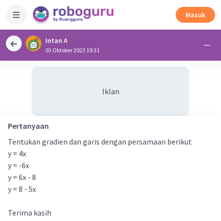
Masuk
Intan A
03 Oktober 2023 19:31
Iklan
Pertanyaan
Tentukan gradien dan garis dengan persamaan berikut
y = 4x
y = -6x
y = 6x - 8
y = 8 - 5x
Terima kasih