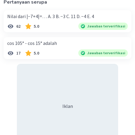
Pertanyaan serupa
Nilai dari |−7+4|=… A. 3 B. −3 C. 11 D. −4 E. 4
62
5.0
Jawaban terverifikasi
cos 105° - cos 15° adalah
17
5.0
Jawaban terverifikasi
Iklan