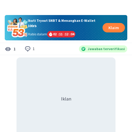
Ikuti Tryout SNBT & Menangkan E-Wallet
100rb
Klaim
Habis dalam
02
:
11
:
12
:
04
1
1
Jawaban terverifikasi
Iklan