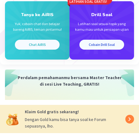
LATIHAN SOAL GRATIS!
Tanya ke AiRIS
Drill Soal
Yuk, cobain chat dan belajar
Latihan soal sesuai topik yang
bareng AiRIS, teman pintarmu!
kamu mau untuk persiapan ujian
Iklan
Chat AiRIS
Cobain Drill Soal
Perdalam pemahamanmu bersama Master Teacher
di sesi Live Teaching, GRATIS!
Klaim Gold gratis sekarang!
Dengan Gold kamu bisa tanya soal ke Forum
sepuasnya, lho.