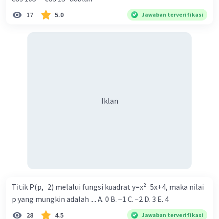
17
5.0
Jawaban terverifikasi
Iklan
Titik P(p,−2) melalui fungsi kuadrat y=x²−5x+4, maka nilai
p yang mungkin adalah .... A. 0 B. −1 C. −2 D. 3 E. 4
28
4.5
Jawaban terverifikasi