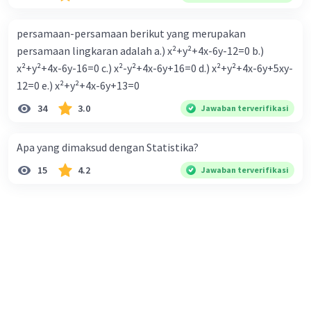
persamaan-persamaan berikut yang merupakan
persamaan lingkaran adalah a.) x²+y²+4x-6y-12=0 b.)
x²+y²+4x-6y-16=0 c.) x²-y²+4x-6y+16=0 d.) x²+y²+4x-6y+5xy-
12=0 e.) x²+y²+4x-6y+13=0
34
3.0
Jawaban terverifikasi
Apa yang dimaksud dengan Statistika?
15
4.2
Jawaban terverifikasi