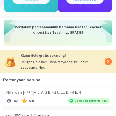
Perdalam pemahamanmu bersama Master Teacher
di sesi Live Teaching, GRATIS!
Klaim Gold gratis sekarang!
Dengan Gold kamu bisa tanya soal ke Forum
sepuasnya, lho.
Pertanyaan serupa
Nilai dari |−7+4|=… A. 3 B. −3 C. 11 D. −4 E. 4
62
5.0
Jawaban terverifikasi
cos 105° - cos 15° adalah