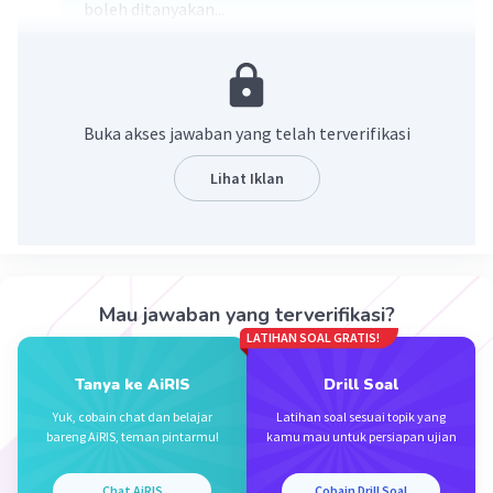
boleh ditanyakan...
Buka akses jawaban yang telah terverifikasi
Lihat Iklan
·
0.0
(
0
)
Balas
Beri Rating
Mau jawaban yang terverifikasi?
LATIHAN SOAL GRATIS!
Tanya ke AiRIS
Drill Soal
Yuk, cobain chat dan belajar
Latihan soal sesuai topik yang
Iklan
bareng AiRIS, teman pintarmu!
kamu mau untuk persiapan ujian
Chat AiRIS
Cobain Drill Soal