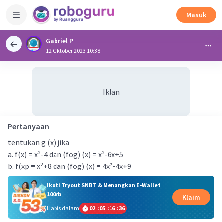
Masuk
Gabriel P
12 Oktober 2023 10:38
Iklan
Pertanyaan
tentukan g (x) jika
a. f(x) = x²-4 dan (fog) (x) = x²-6x+5
b. f(xp = x²+8 dan (fog) (x) = 4x²-4x+9
Ikuti Tryout SNBT & Menangkan E-Wallet
100rb
Klaim
Habis dalam
02
:
05
:
16
:
35