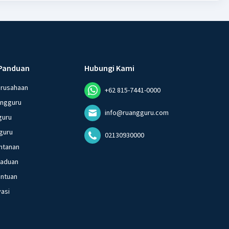
Panduan
Hubungi Kami
erusahaan
+62 815-7441-0000
angguru
info@ruangguru.com
guru
guru
02130930000
ntanan
gaduan
entuan
vasi