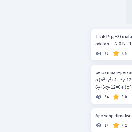
Titik P(p,−2) mel
adalah .... A. 0 B. −1
27
4.5
persamaan-persam
a.) x²+y²+4x-6y-12
6y+5xy-1
34
3.0
Apa yang dimaksud
14
4.2