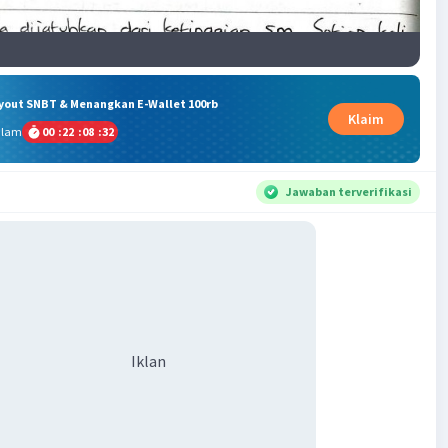
ryout SNBT & Menangkan E-Wallet 100rb
Klaim
alam
00
:
22
:
08
:
31
Jawaban terverifikasi
Iklan