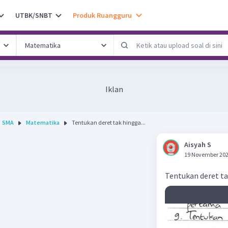
UTBK/SNBT
Produk Ruangguru
Iklan
SMA
Matematika
Tentukan deret tak hingga...
Aisyah S
19 November 202
Tentukan deret t