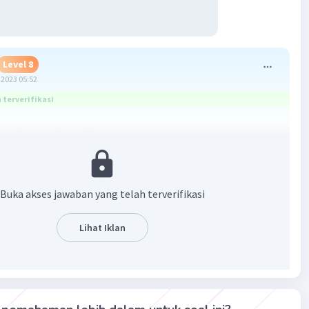
Level 8
2023 05:52
terverifikasi
 tak hingga (S
) = 20
∞
r)
Buka akses jawaban yang telah terverifikasi
-(1/2))
/2)
Lihat Iklan
2
·
0.0
(
0
)
Balas
ating