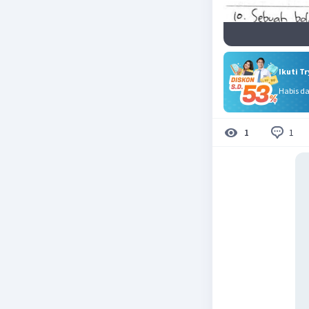
Ikuti T
Habis d
1
1