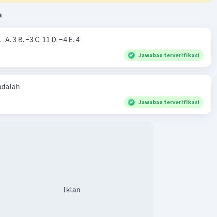
a
Nilai dari |−7+4|=… A. 3 B. −3 C. 11 D. −4 E. 4
Jawaban terverifikasi
 adalah
Jawaban terverifikasi
Iklan