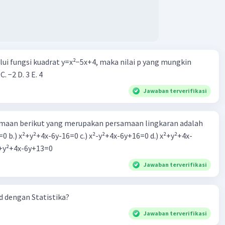
alui fungsi kuadrat y=x²−5x+4, maka nilai p yang mungkin
 C. −2 D. 3 E. 4
Jawaban terverifikasi
aan berikut yang merupakan persamaan lingkaran adalah
=0 b.) x²+y²+4x-6y-16=0 c.) x²-y²+4x-6y+16=0 d.) x²+y²+4x-
2=0 e.) x²+y²+4x-6y+13=0
Jawaban terverifikasi
 dengan Statistika?
Jawaban terverifikasi