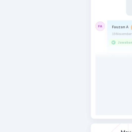
Fauzan A
19 November 
Jawaban 
9) jumlah
cara :
S
= a/(1-
∞
S
= 10/(1
∞
S
= 10/(1
∞
S
= 10 x 
∞
S
= 20
∞
Beri R