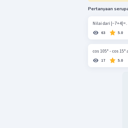
Pertanyaan serup
63
5.0
cos 105° - cos 15°
17
5.0