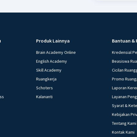
u
Produk Lainnya
Bantuan & 
Brain Academy Online
Kredensial P
English Academy
Beasiswa Ru
Skill Academy
Cicilan Ruang
Ruangkerja
Promo Ruang
Schoters
Laporan Kere
ess
Kalananti
Layanan Pen
Syarat & Ket
Kebijakan Pri
Tentang Kami
Kontak Kami