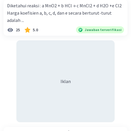
Diketahui reaksi : a MnO2 + b HCl → c MnCl2 + d H2O +e Cl2
Harga koefisien a, b, c, d, dan e secara berturut-turut
adalah ...
25
5.0
Jawaban terverifikasi
Iklan