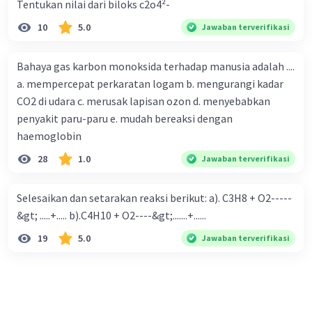
Tentukan nilai dari biloks c2o4²-
10
5.0
Jawaban terverifikasi
Bahaya gas karbon monoksida terhadap manusia adalah ....
a. mempercepat perkaratan logam b. mengurangi kadar
CO2 di udara c. merusak lapisan ozon d. menyebabkan
penyakit paru-paru e. mudah bereaksi dengan
haemoglobin
28
1.0
Jawaban terverifikasi
Selesaikan dan setarakan reaksi berikut: a). C3H8 + O2-----
&gt; .....+..... b).C4H10 + O2----&gt;.......+......
19
5.0
Jawaban terverifikasi