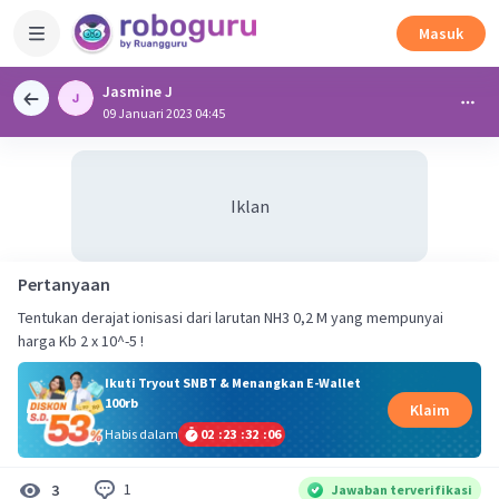
Masuk
Jasmine J
09 Januari 2023 04:45
Iklan
Pertanyaan
Tentukan derajat ionisasi dari larutan NH3 0,2 M yang mempunyai
harga Kb 2 x 10^-5 !
Ikuti Tryout SNBT & Menangkan E-Wallet
100rb
Klaim
Habis dalam
02
:
23
:
32
:
06
1
3
Jawaban terverifikasi