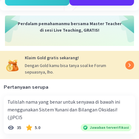
Iklan
Perdalam pemahamanmu bersama Master Teacher
di sesi Live Teaching, GRATIS!
Klaim Gold gratis sekarang!
Dengan Gold kamu bisa tanya soal ke Forum
sepuasnya, lho.
Pertanyaan serupa
Tulislah nama yang benar untuk senyawa di bawah ini
menggunakan Sistem Yunani dan Bilangan Oksidasi!
(j)PCI5
35
5.0
Jawaban terverifikasi