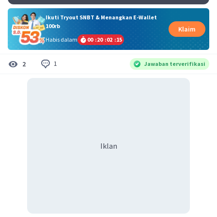
Ikuti Tryout SNBT & Menangkan E-Wallet
100rb
Klaim
Habis dalam
00
:
20
:
02
:
15
1
2
Jawaban terverifikasi
Iklan