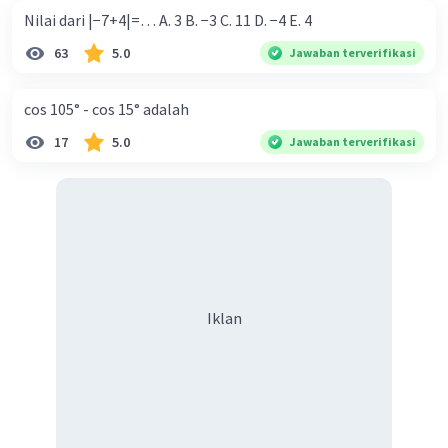
Nilai dari |−7+4|=… A. 3 B. −3 C. 11 D. −4 E. 4
63
5.0
Jawaban terverifikasi
cos 105° - cos 15° adalah
17
5.0
Jawaban terverifikasi
Iklan