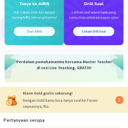
Terimakasii kaaaa
Tanya ke AiRIS
Drill Soal
Yuk, cobain chat dan belajar
Latihan soal sesuai topik yang
bareng AiRIS, teman pintarmu!
kamu mau untuk persiapan ujian
Chat AiRIS
Cobain Drill Soal
Iklan
Perdalam pemahamanmu bersama Master Teacher
di sesi Live Teaching, GRATIS!
Klaim Gold gratis sekarang!
Dengan Gold kamu bisa tanya soal ke Forum
sepuasnya, lho.
Pertanyaan serupa