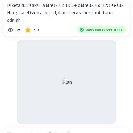
Diketahui reaksi : a MnO2 + b HCl → c MnCl2 + d H2O +e Cl2
Harga koefisien a, b, c, d, dan e secara berturut-turut
adalah ...
25
5.0
Jawaban terverifikasi
Iklan