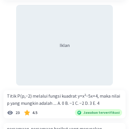
Iklan
Titik P(p,−2) melalui fungsi kuadrat y=x²−5x+4, maka nilai
p yang mungkin adalah .... A. 0 B. −1 C. −2 D. 3 E. 4
23
4.5
Jawaban terverifikasi
persamaan-persamaan berikut yang merupakan