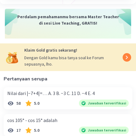
Perdalam pemahamanmu bersama Master Teacher
di sesi Live Teaching, GRATIS!
Iklan
Klaim Gold gratis sekarang!
Dengan Gold kamu bisa tanya soal ke Forum
sepuasnya, lho.
Pertanyaan serupa
Nilai dari |−7+4|=… A. 3 B. −3 C. 11 D. −4 E. 4
58
5.0
Jawaban terverifikasi
cos 105° - cos 15° adalah
17
5.0
Jawaban terverifikasi