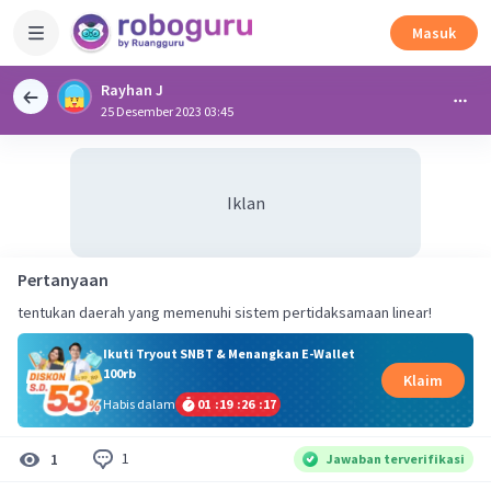
Masuk
Rayhan J
25 Desember 2023 03:45
Iklan
Pertanyaan
tentukan daerah yang memenuhi sistem pertidaksamaan linear!
Ikuti Tryout SNBT & Menangkan E-Wallet
100rb
Klaim
Habis dalam
01
:
19
:
26
:
16
1
1
Jawaban terverifikasi