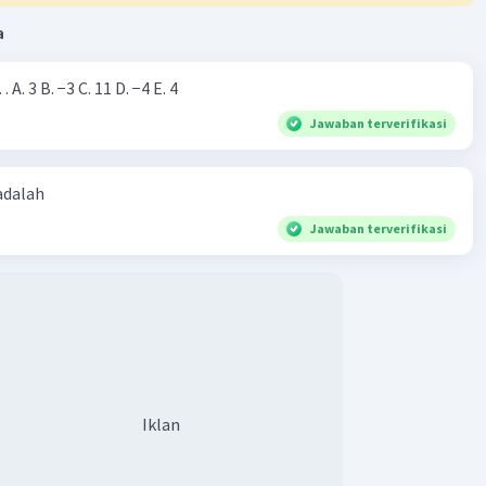
a
Nilai dari |−7+4|=… A. 3 B. −3 C. 11 D. −4 E. 4
Jawaban terverifikasi
 adalah
Jawaban terverifikasi
Iklan