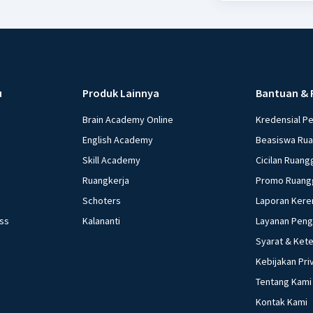
u
Produk Lainnya
Bantuan & 
Brain Academy Online
Kredensial P
English Academy
Beasiswa Ru
Skill Academy
Cicilan Ruang
Ruangkerja
Promo Ruang
Schoters
Laporan Kere
ess
Kalananti
Layanan Pen
Syarat & Ket
Kebijakan Pri
Tentang Kami
Kontak Kami