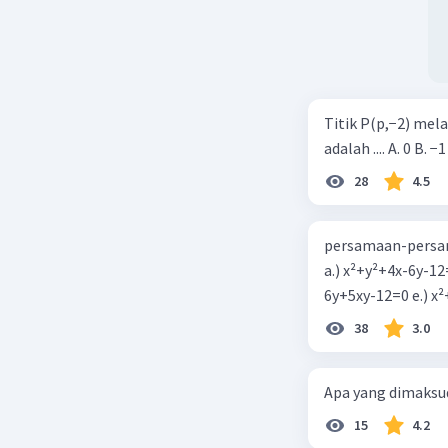
Titik P(p,−2) mel
adalah .... A. 0 B. −1
28
4.5
persamaan-persam
a.) x²+y²+4x-6y-12
6y+5xy-1
38
3.0
Apa yang dimaksud
15
4.2