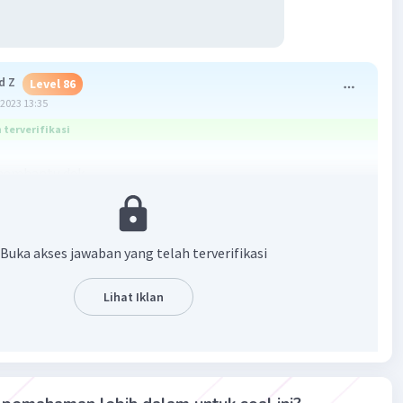
 Z
Level 86
2023 13:35
terverifikasi
membantu dek
Buka akses jawaban yang telah terverifikasi
Lihat Iklan
·
5.0
(
1
)
Balas
ating