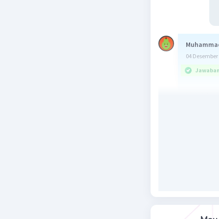
Muhammad
04 Desember 
Jawaban 
semoga 
Beri R