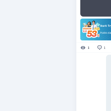
Ikuti T
Habis d
1
1