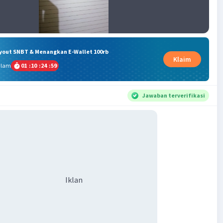
ryout SNBT & Menangkan E-Wallet 100rb
Klaim
alam
01
:
10
:
24
:
58
Jawaban terverifikasi
Iklan