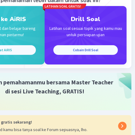
pemahaman lebih dalam untuk soal ini?
LATIHAN SOAL GRATIS!
 ke AiRIS
Drill Soal
t dan belajar bareng
Latihan soal sesuai topik yang kamu mau
man pintarmu!
untuk persiapan ujian
Iklan
at AiRIS
Cobain Drill Soal
m pemahamanmu bersama Master Teacher
di sesi Live Teaching, GRATIS!
 gratis sekarang!
d kamu bisa tanya soal ke Forum sepuasnya, lho.