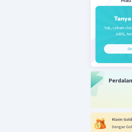
Mau 
Tanya
Yuk, cobain cha
AiRIS, te
Ch
Perdala
Klaim Gold
Dengan Gol