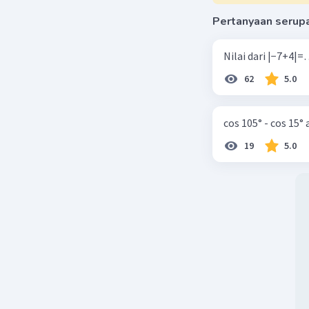
Pertanyaan serup
62
5.0
cos 105° - cos 15°
19
5.0