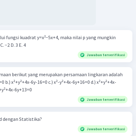
alui fungsi kuadrat y=x²−5x+4, maka nilai p yang mungkin
 C. −2 D. 3 E. 4
Jawaban terverifikasi
aan berikut yang merupakan persamaan lingkaran adalah
=0 b.) x²+y²+4x-6y-16=0 c.) x²-y²+4x-6y+16=0 d.) x²+y²+4x-
2=0 e.) x²+y²+4x-6y+13=0
Jawaban terverifikasi
 dengan Statistika?
Jawaban terverifikasi