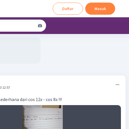
Daftar
Masuk
3 12:57
derhana dari cos 12x - cos 8x !!!