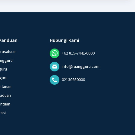
Panduan
Hubungi Kami
erusahaan
+62 815-7441-0000
angguru
info@ruangguru.com
guru
guru
02130930000
ntanan
gaduan
entuan
vasi