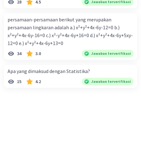
28
4.5
Jawaban terverifikasi
persamaan-persamaan berikut yang merupakan
persamaan lingkaran adalah a.) x²+y²+4x-6y-12=0 b.)
x²+y²+4x-6y-16=0 c.) x²-y²+4x-6y+16=0 d.) x²+y²+4x-6y+5xy-
12=0 e.) x²+y²+4x-6y+13=0
34
3.0
Jawaban terverifikasi
Apa yang dimaksud dengan Statistika?
15
4.2
Jawaban terverifikasi