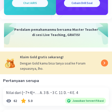
Chat AiRIS
Cobain Drill Soal
4a = 8
a = 2
a + b = 2
Perdalam pemahamanmu bersama Master Teacher
2 + b = 2
di sesi Live Teaching, GRATIS!
b = 0
4a + 2b - c = 5
Klaim Gold gratis sekarang!
8 - c = 5
c = 3
Dengan Gold kamu bisa tanya soal ke Forum
sepuasnya, lho.
Maka b + c - a :
Pertanyaan serupa
0 + 3 - 2 = 1.
Nilai dari |−7+4|=… A. 3 B. −3 C. 11 D. −4 E. 4
Semoga membantu.
62
5.0
Jawaban terverifikasi
·
0.0
(
0
)
Balas
Beri Rating