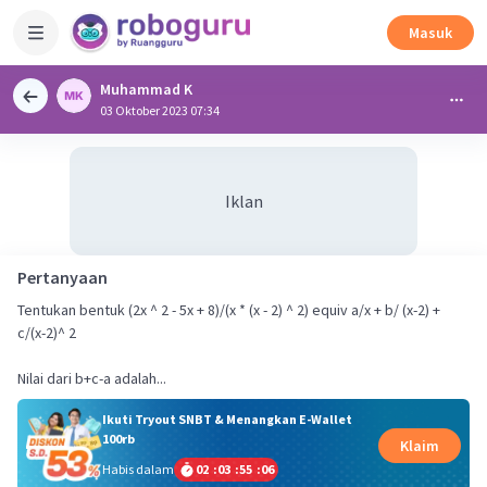
Masuk
Muhammad K
03 Oktober 2023 07:34
Iklan
Pertanyaan
Tentukan bentuk (2x ^ 2 - 5x + 8)/(x * (x - 2) ^ 2) equiv a/x + b/ (x-2) +
c/(x-2)^ 2
Nilai dari b+c-a adalah...
Ikuti Tryout SNBT & Menangkan E-Wallet
100rb
Klaim
Habis dalam
02
:
03
:
55
:
05