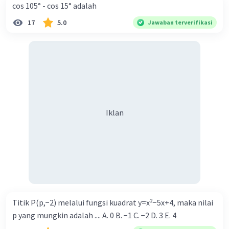
cos 105° - cos 15° adalah
17
5.0
Jawaban terverifikasi
Iklan
Iklan
Titik P(p,−2) melalui fungsi kuadrat y=x²−5x+4, maka nilai
p yang mungkin adalah .... A. 0 B. −1 C. −2 D. 3 E. 4