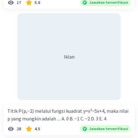
17
5.0
Jawaban terverifikasi
Iklan
Titik P(p,−2) melalui fungsi kuadrat y=x²−5x+4, maka nilai
p yang mungkin adalah .... A. 0 B. −1 C. −2 D. 3 E. 4
28
4.5
Jawaban terverifikasi