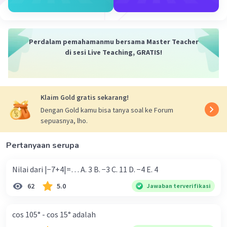
Iklan
Perdalam pemahamanmu bersama Master Teacher
di sesi Live Teaching, GRATIS!
Klaim Gold gratis sekarang!
Dengan Gold kamu bisa tanya soal ke Forum
sepuasnya, lho.
Pertanyaan serupa
Nilai dari |−7+4|=… A. 3 B. −3 C. 11 D. −4 E. 4
62
5.0
Jawaban terverifikasi
cos 105° - cos 15° adalah