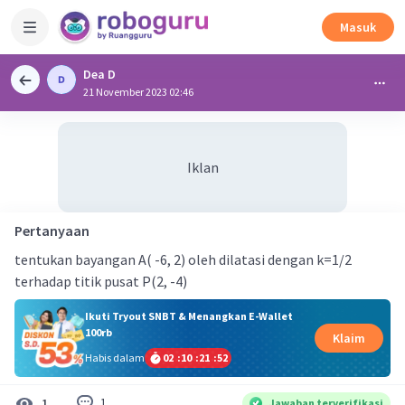
Masuk
Dea D
21 November 2023 02:46
Iklan
Pertanyaan
tentukan bayangan A( -6, 2) oleh dilatasi dengan k=1/2
terhadap titik pusat P(2, -4)
Ikuti Tryout SNBT & Menangkan E-Wallet
100rb
Klaim
Habis dalam
02
:
10
:
21
:
51
1
1
Jawaban terverifikasi