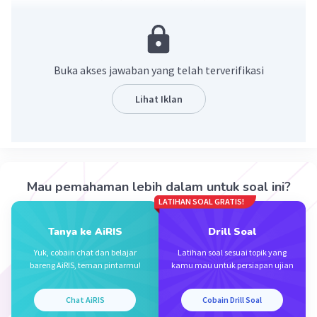
~ PEMBAHASAN
A’ = (a+k(x-a),b+k(y-b)) = (2+1/2(-6-
Buka akses jawaban yang telah terverifikasi
2),-4+1/2(2+4))
= (2-4,-4+3) = (-2,-1)
Lihat Iklan
Semoga membantu
Terima kasih
Mau pemahaman lebih dalam untuk soal ini?
·
0.0
(
0
)
Balas
Beri Rating
LATIHAN SOAL GRATIS!
Tanya ke AiRIS
Drill Soal
Yuk, cobain chat dan belajar
Latihan soal sesuai topik yang
bareng AiRIS, teman pintarmu!
kamu mau untuk persiapan ujian
Chat AiRIS
Cobain Drill Soal