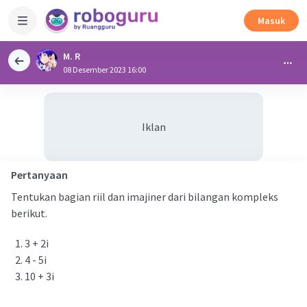
Masuk
M. R
08 Desember 2023 16:00
Iklan
Pertanyaan
Tentukan bagian riil dan imajiner dari bilangan kompleks
berikut.
3 + 2i
4 - 5i
10 + 3i