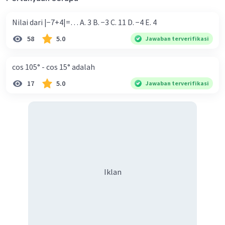
Nilai dari |−7+4|=… A. 3 B. −3 C. 11 D. −4 E. 4
58
5.0
Jawaban terverifikasi
cos 105° - cos 15° adalah
17
5.0
Jawaban terverifikasi
Iklan