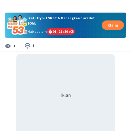
Ikuti Tryout SNBT & Menangkan E-Wallet
100rb
Klaim
Habis dalam
01
:
21
:
39
:
05
1
1
Iklan