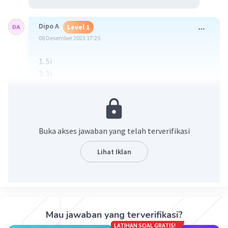
Dipo A
Level 1
08 Desember 2023 17:25
1. 5i
2. 1i
3. 13i
·
3.5
(
4
)
Balas
Beri Rating
Buka akses jawaban yang telah terverifikasi
Lihat Iklan
Iklan
Mau jawaban yang terverifikasi?
LATIHAN SOAL GRATIS!