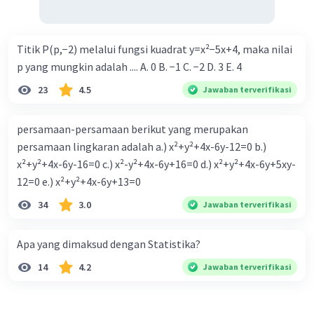
Titik P(p,−2) melalui fungsi kuadrat y=x²−5x+4, maka nilai
p yang mungkin adalah .... A. 0 B. −1 C. −2 D. 3 E. 4
23
4.5
Jawaban terverifikasi
persamaan-persamaan berikut yang merupakan
persamaan lingkaran adalah a.) x²+y²+4x-6y-12=0 b.)
x²+y²+4x-6y-16=0 c.) x²-y²+4x-6y+16=0 d.) x²+y²+4x-6y+5xy-
12=0 e.) x²+y²+4x-6y+13=0
34
3.0
Jawaban terverifikasi
Apa yang dimaksud dengan Statistika?
14
4.2
Jawaban terverifikasi