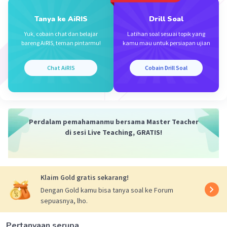
Tanya ke AiRIS
Drill Soal
Yuk, cobain chat dan belajar
Latihan soal sesuai topik yang
bareng AiRIS, teman pintarmu!
kamu mau untuk persiapan ujian
Chat AiRIS
Cobain Drill Soal
Perdalam pemahamanmu bersama Master Teacher
di sesi Live Teaching, GRATIS!
Klaim Gold gratis sekarang!
Dengan Gold kamu bisa tanya soal ke Forum
sepuasnya, lho.
Pertanyaan serupa