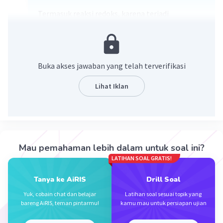
Termasuk reaksi redoks, karena terjadi
perubahan bilooks Ag dari 0 menjadi +1 (oksidasi)
dan Cl dari 0 menjadi -1 (reduksi)
·
0.0
(
0
)
Balas
Beri Rating
Buka akses jawaban yang telah terverifikasi
Lihat Iklan
Iklan
Mau pemahaman lebih dalam untuk soal ini?
LATIHAN SOAL GRATIS!
Tanya ke AiRIS
Drill Soal
Yuk, cobain chat dan belajar
Latihan soal sesuai topik yang
bareng AiRIS, teman pintarmu!
kamu mau untuk persiapan ujian