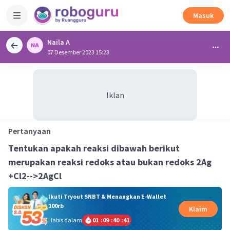
Masuk
Naila A
07 Desember 2023 15:23
Iklan
Pertanyaan
Tentukan apakah reaksi dibawah berikut
merupakan reaksi redoks atau bukan redoks 2Ag
+Cl2-->2AgCl
Ikuti Tryout SNBT & Menangkan E-Wallet
100rb
Klaim
Habis dalam
01
:
09
:
40
:
40