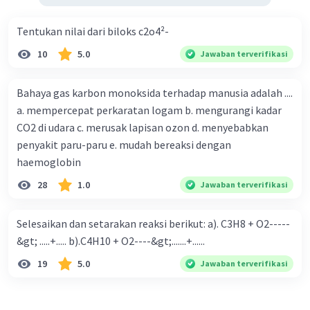
Tentukan nilai dari biloks c2o4²-
10
5.0
Jawaban terverifikasi
Bahaya gas karbon monoksida terhadap manusia adalah ....
a. mempercepat perkaratan logam b. mengurangi kadar
CO2 di udara c. merusak lapisan ozon d. menyebabkan
penyakit paru-paru e. mudah bereaksi dengan
haemoglobin
28
1.0
Jawaban terverifikasi
Selesaikan dan setarakan reaksi berikut: a). C3H8 + O2-----
&gt; .....+..... b).C4H10 + O2----&gt;.......+......
19
5.0
Jawaban terverifikasi