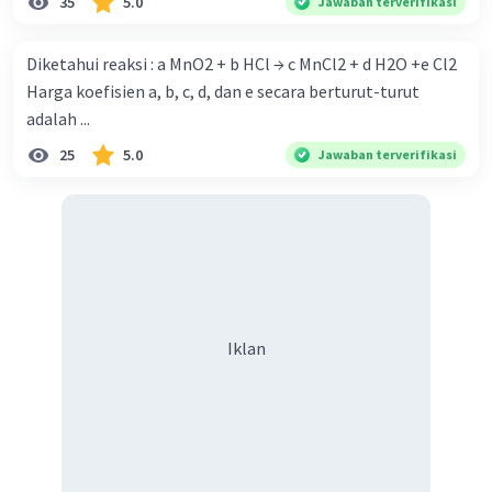
35
5.0
Jawaban terverifikasi
Diketahui reaksi : a MnO2 + b HCl → c MnCl2 + d H2O +e Cl2
Harga koefisien a, b, c, d, dan e secara berturut-turut
adalah ...
25
5.0
Jawaban terverifikasi
Iklan