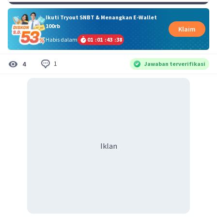
Ikuti Tryout SNBT & Menangkan E-Wallet
100rb
Klaim
Habis dalam
01
:
01
:
43
:
37
1
4
Jawaban terverifikasi
Iklan