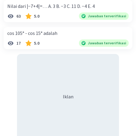
EKA P
Level 38
Nilai dari |−7+4|=… A. 3 B. −3 C. 11 D. −4 E. 4
21 Desember 2023 15:55
63
5.0
Jawaban terverifikasi
Terima kasihh kaaa
cos 105° - cos 15° adalah
17
5.0
Jawaban terverifikasi
Iklan
Iklan