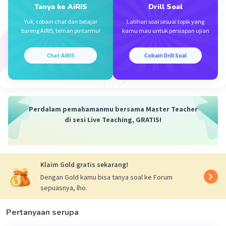
Tanya ke AiRIS
Drill Soal
Diketahui c = 4 dan (c - d = 10), subtitusi nilai c ke
c - d
Yuk, cobain chat dan belajar
Latihan soal sesuai topik yang
bareng AiRIS, teman pintarmu!
kamu mau untuk persiapan ujian
c - d = 10
4 - d = 10
-d = 10 - 4
Chat AiRIS
Cobain Drill Soal
-d = 6
d = -6
Selesai :D🙏
Perdalam pemahamanmu bersama Master Teacher
di sesi Live Teaching, GRATIS!
Klaim Gold gratis sekarang!
Dengan Gold kamu bisa tanya soal ke Forum
sepuasnya, lho.
Pertanyaan serupa
·
5.0
(
1
)
Balas
Beri Rating