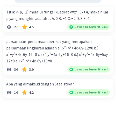
Titik P(p,−2) melalui fungsi kuadrat y=x²−5x+4, maka nilai
p yang mungkin adalah .... A. 0 B. −1 C. −2 D. 3 E. 4
27
4.5
Jawaban terverifikasi
persamaan-persamaan berikut yang merupakan
persamaan lingkaran adalah a.) x²+y²+4x-6y-12=0 b.)
x²+y²+4x-6y-16=0 c.) x²-y²+4x-6y+16=0 d.) x²+y²+4x-6y+5xy-
12=0 e.) x²+y²+4x-6y+13=0
34
3.0
Jawaban terverifikasi
Apa yang dimaksud dengan Statistika?
14
4.2
Jawaban terverifikasi