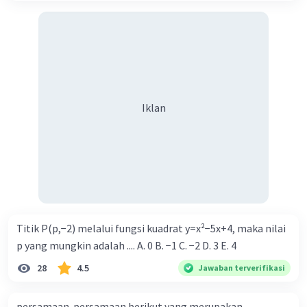
Iklan
Titik P(p,−2) melalui fungsi kuadrat y=x²−5x+4, maka nilai
p yang mungkin adalah .... A. 0 B. −1 C. −2 D. 3 E. 4
28
4.5
Jawaban terverifikasi
persamaan-persamaan berikut yang merupakan