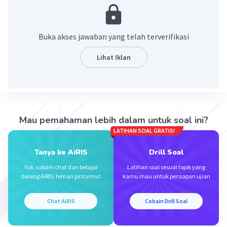
= lim
6 sin 3x/tan x . cos 3x
x -> 0
= 6 × 3 × cos 0 = 6 × 3 = 18
Buka akses jawaban yang telah terverifikasi
·
0.0
(
0
)
Balas
Beri Rating
Lihat Iklan
Hafwen J
Level 1
01 Desember 2023 11:39
makasih kak
Mau pemahaman lebih dalam untuk soal ini?
LATIHAN SOAL GRATIS!
Tanya ke AiRIS
Drill Soal
Yuk, cobain chat dan belajar
Latihan soal sesuai topik yang
bareng AiRIS, teman pintarmu!
kamu mau untuk persiapan ujian
Iklan
Chat AiRIS
Cobain Drill Soal