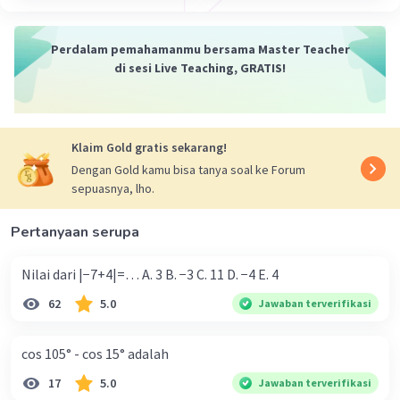
Perdalam pemahamanmu bersama Master Teacher
di sesi Live Teaching, GRATIS!
Klaim Gold gratis sekarang!
Dengan Gold kamu bisa tanya soal ke Forum
sepuasnya, lho.
Pertanyaan serupa
Nilai dari |−7+4|=… A. 3 B. −3 C. 11 D. −4 E. 4
62
5.0
Jawaban terverifikasi
cos 105° - cos 15° adalah
17
5.0
Jawaban terverifikasi