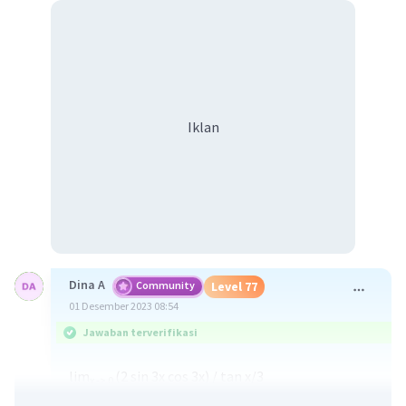
Iklan
Dina A
Community
Level 77
01 Desember 2023 08:54
Jawaban terverifikasi
lim
(2 sin 3x cos 3x) / tan x/3
x -> 0
= limx -> 0 (2 sin 3x cos 3x) 3 / tan x