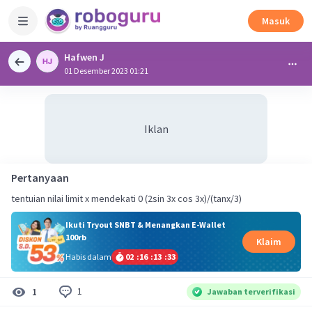
Masuk
Hafwen J
01 Desember 2023 01:21
Iklan
Pertanyaan
tentuian nilai limit x mendekati 0 (2sin 3x cos 3x)/(tanx/3)
Ikuti Tryout SNBT & Menangkan E-Wallet
100rb
Klaim
Habis dalam
02
:
16
:
13
:
32
1
1
Jawaban terverifikasi