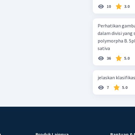
10
3.0
Perhatikan gamba
dalam divisi yang
polymorpha B. Sph
sativa
36
5.0
jelaskan klasifikas
7
5.0
u
Produk Lainnya
Bantuan & 