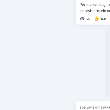
Perhatikan bagan sintesis protei
sintesis protein 
20
5.0
apa yang dihasilk