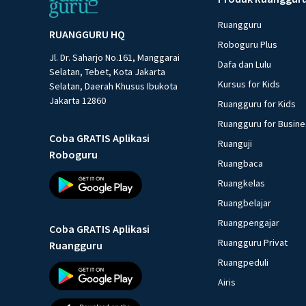
Ruangguru
RUANGGURU HQ
Roboguru Plus
Jl. Dr. Saharjo No.161, Manggarai
Dafa dan Lulu
Selatan, Tebet, Kota Jakarta
Kursus for Kids
Selatan, Daerah Khusus Ibukota
Jakarta 12860
Ruangguru for Kids
Ruangguru for Busin
Coba GRATIS Aplikasi
Ruanguji
Roboguru
Ruangbaca
Ruangkelas
Ruangbelajar
Ruangpengajar
Coba GRATIS Aplikasi
Ruangguru Privat
Ruangguru
Ruangpeduli
Airis