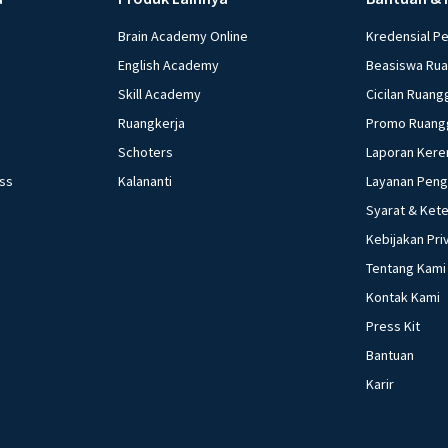
Brain Academy Online
Kredensial P
English Academy
Beasiswa Ru
Skill Academy
Cicilan Ruang
Ruangkerja
Promo Ruang
Schoters
Laporan Kere
ess
Kalananti
Layanan Pen
Syarat & Ket
Kebijakan Pri
Tentang Kami
Kontak Kami
Press Kit
Bantuan
Karir