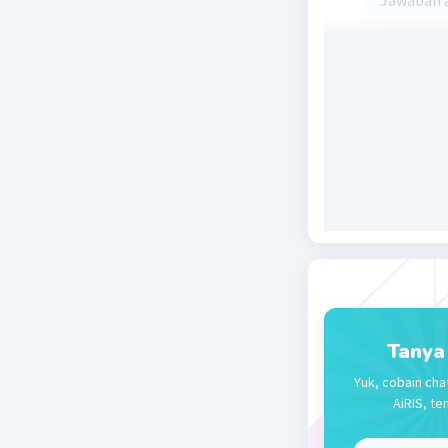
Jawaban 
Beri R
Tanya
Yuk, cobain cha
AiRIS, te