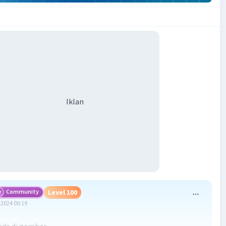
Iklan
Community
Level 100
2024 00:19