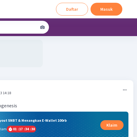
Daftar
Masuk
3 14:18
ogenesis
ryout SNBT & Menangkan E-Wallet 100rb
Klaim
alam
01
:
17
:
34
:
37