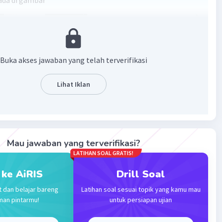
ada di gambar
Buka akses jawaban yang telah terverifikasi
Lihat Iklan
·
0.0
(
0
)
Balas
ating
Mau jawaban yang terverifikasi?
LATIHAN SOAL GRATIS!
 ke AiRIS
Drill Soal
t dan belajar bareng
Latihan soal sesuai topik yang kamu mau
Iklan
man pintarmu!
untuk persiapan ujian