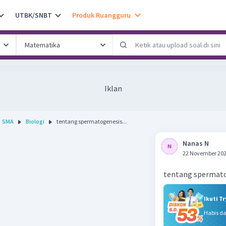
UTBK/SNBT
Produk Ruangguru
Iklan
SMA
Biologi
tentang spermatogenesis...
Nanas N
22 November 202
tentang spermat
Ikuti T
Habis d