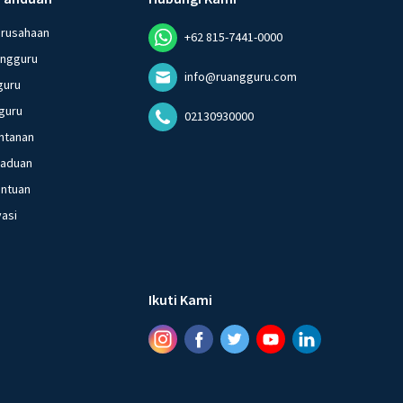
erusahaan
+62 815-7441-0000
angguru
info@ruangguru.com
guru
guru
02130930000
ntanan
gaduan
entuan
vasi
Ikuti Kami