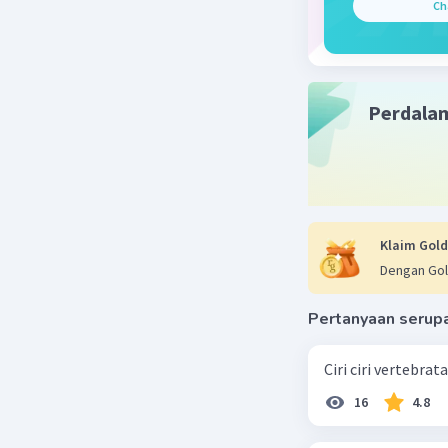
Ch
Perdala
Klaim Gold
Dengan Gol
Pertanyaan serup
Ciri ciri vertebra
16
4.8