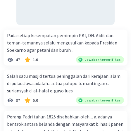
karya sastra, serta naskah-naskah sejarah dan
hukum.
Tempat Penemuan
: Artefak-arkeologis, seperti
prasasti-prasasti dan kompleks candi,
merupakan bukti fisik dari keberadaan
Pada setiap kesempatan pemimpin PKI, DN. Aidit dan
kebudayaan Hindu-Buddha di Indonesia. Contoh
teman-temannya selalu mengusulkan kepada Presiden
tempat terkenal adalah Candi Borobudur dan
Soekarno agar petani dan buruh...
Candi Prambanan di Jawa Tengah, yang
47
1.0
Jawaban terverifikasi
merupakan situs-situs monumental dari periode
Hindu-Buddha dan menjadi simbol penting dari
Salah satu masjid tertua peninggalan dari kerajaan islam
keberagaman budaya dan spiritual di Indonesia.
di pulau Jawa adalah... a. tua palopo b. mantingan c.
suriansyah d. al-halal e. gayo lues
·
0.0
(
0
)
Balas
Beri Rating
37
5.0
Jawaban terverifikasi
Perang Padri tahun 1825 disebabkan oleh.... a. adanya
bentrok antara belanda dengan masyarakat b. hasil panen