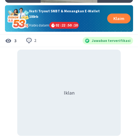
Ikuti Tryout SNBT & Menangkan E-Wallet
100rb
Klaim
Habis dalam
02
:
22
:
50
:
09
2
3
Jawaban terverifikasi
Iklan