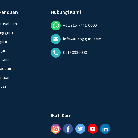
Panduan
Hubungi Kami
erusahaan
+62 815-7441-0000
angguru
info@ruangguru.com
guru
guru
02130930000
ntanan
gaduan
entuan
vasi
Ikuti Kami