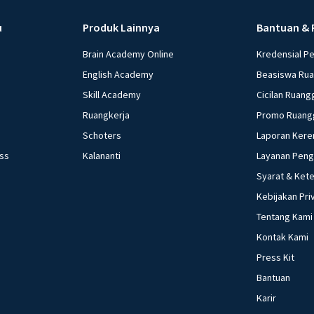
u
Produk Lainnya
Bantuan & 
Brain Academy Online
Kredensial P
English Academy
Beasiswa Ru
Skill Academy
Cicilan Ruang
Ruangkerja
Promo Ruang
Schoters
Laporan Kere
ess
Kalananti
Layanan Pen
Syarat & Ket
Kebijakan Pri
Tentang Kami
Kontak Kami
Press Kit
Bantuan
Karir