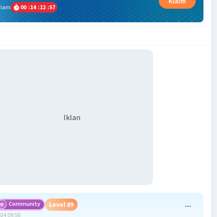
Klaim
alam
00
:
14
:
12
:
56
Iklan
Community
Level 89
024 09:58