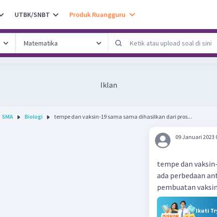
UTBK/SNBT
Produk Ruangguru
Iklan
SMA
Biologi
tempe dan vaksin-19 sama sama dihasilkan dari pros...
09 Januari 2023 
tempe dan vaksin-
ada perbedaan an
pembuatan vaksin
Ikuti T