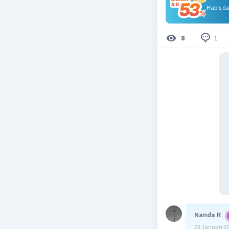
Habis d
1
8
Nanda R
23 Januari 2