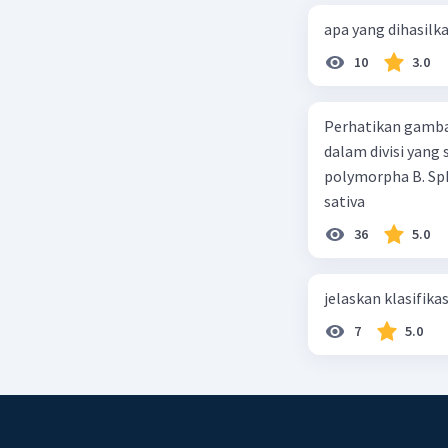
apa yang dihasilk
10
3.0
Perhatikan gamba
dalam divisi yang
polymorpha B. Sph
sativa
36
5.0
jelaskan klasifikas
7
5.0