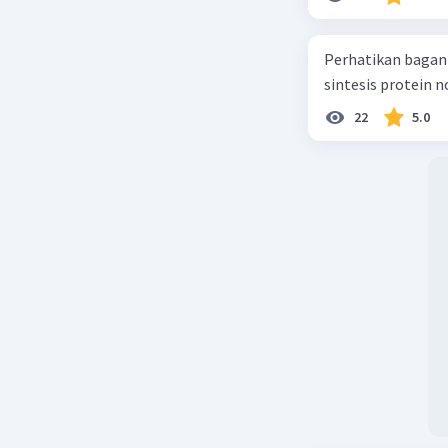
Perhatikan bagan sintesis protei
sintesis protein 
22
5.0