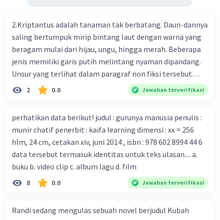
Prancis ikut menciptakan berbagai jenis inokulasi
bersama sejumlah perusahaan biotek dan vaksin.
2.Kriptantus adalah tanaman tak berbatang. Daun-dannya
Beberapa waktu lalu, Kepala Laboratorium Identifikasi
saling bertumpuk mirip bintang laut dengan warna yang
Virus dari Institut Peter Doherty untuk Infeksi dan
beragam mulai dari hijau, ungu, hingga merah. Beberapa
kekebalan, Melbourne, Julian Druce, menyatakan mereka
jenis memiliki garis putih melintang nyaman dipandang.
mengembangkan virus Corona versi laboratorium dari
Unsur yang terlihat dalam paragraf non fiksi tersebut
tubuh pasien yang terinfeksi untuk uji coba. Tanggapan
adalah... A. cara menyajikan isi buku B. bahasa yang
2
0.0
Jawaban terverifikasi
yang sesuai dengan berita tersebut adalah ... A.
digunakan C. tokoh dan penokohan D. penyajian alur cerita
Pemerintah Australia telah tanggap menghadapi
perhatikan data berikut! judul : gurunya manusia penulis :
serangan virus Corona dengan menemukan vaksin virus
munir chatif penerbit : kaifa learning dimensi : xx = 256
tersebut. B. Para ilmuan perlu segera mempelajari virus
hlm, 24 cm, cetakan xiv, juni 2014 , isbn : 978 602 8994 44 6
corona yang menjadi masalah besar bagi kesehatan dunia
data tersebut termasuk identitas untuk teks ulasan.... a.
karena persebarannya sangat cepat. C. Masyarakat perlu
buku b. video clip c. album lagu d. film
mawas diri dan menjaga kesehatan dalam menghadapi
serangan virus corona yang mulai menyebar di Indonesia,
8
0.0
Jawaban terverifikasi
D. Virus corona menjadi masalah besar bagi kesehatan
manusia.
Randi sedang mengulas sebuah novel berjudul Kubah