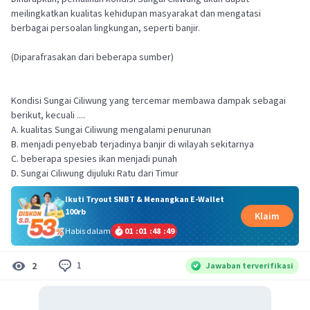
meilingkatkan kualitas kehidupan masyarakat dan mengatasi
berbagai persoalan lingkungan, seperti banjir.
(Diparafrasakan dari beberapa sumber)
Kondisi Sungai Ciliwung yang tercemar membawa dampak sebagai
berikut, kecuali ....
A. kualitas Sungai Ciliwung mengalami penurunan
B. menjadi penyebab terjadinya banjir di wilayah sekitarnya
C. beberapa spesies ikan menjadi punah
D. Sungai Ciliwung dijuluki Ratu dari Timur
Ikuti Tryout SNBT & Menangkan E-Wallet
100rb
Klaim
Habis dalam
01
:
01
:
48
:
49
1
2
Jawaban terverifikasi