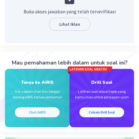
banjir di wilayah sekitarnya, dan beberapa spesies ikan
Buka akses jawaban yang telah terverifikasi
menjadi punah. Namun, julukan "Ratu dari Timur" tidak
terkait langsung dengan dampak pencemaran sungai
Lihat Iklan
tersebut. Itu adalah informasi tambahan tentang nama
atau julukan sungai tersebut
·
0.0
(
0
)
Balas
Beri Rating
Mau pemahaman lebih dalam untuk soal ini?
LATIHAN SOAL GRATIS!
Tanya ke AiRIS
Drill Soal
Yuk, cobain chat dan belajar
Latihan soal sesuai topik yang
bareng AiRIS, teman pintarmu!
kamu mau untuk persiapan ujian
Iklan
Chat AiRIS
Cobain Drill Soal