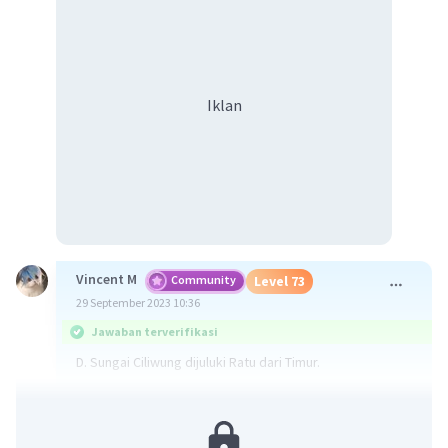
Iklan
Vincent M
Community
Level 73
29 September 2023 10:36
Jawaban terverifikasi
D. Sungai Ciliwung dijuluki Ratu dari Timur.
Kondisi Sungai Ciliwung yang tercemar membawa
dampak seperti kualitas Sungai Ciliwung yang
mengalami penurunan, menjadi penyebab terjadinya