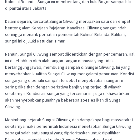
Kolonial Belanda. Sungai ini membentang dari hulu Bogor sampai hilir
di pantai utara Jakarta.
Dalam sejarah, tercatat Sungai Ciliwung merupakan satu dari empat
benteng alam Kerajaan Pajajaran. Kanalisasi Ciliwung sangat indah
sehingga menarik perhatian pemerintah Kolinial Belanda. Bahkan,
sungai ini dijuluki Ratu dari Timur.
Namun, Sungai Ciliwung sempat diidentikkan dengan pencemaran. Hal
ini disebabkan oleh ulah tangan-tangan manusia yang tidak
bertanggung jawab, membuang sampah di Sungai Ciliwung. lni yang
menyebabkan kualitas Sungai Ciliwung mengalami penurunan. Kondisi
sungai yang dipenuhi sampah tersebut menyebabkan sungai ini
sering dikaitkan dengan peristiwa banjir yang terjadi di wilayah
sekitarnya. Kondisi air sungai yang tercemar ini j uga dikhawatirkan
akan menyebabkan punahnya beberapa spesies ikan di Sungai
Ciliwung.
Menimbang sejarah Sungai Ciliwung dan dampaknya bagi masyarakat
sekitarnya maka pemerintah Indonesia menetapkan Sungai Ciliwung
sebagai salah satu sungai yang diprioritaskan untuk dipulihkan.
Diharapkan, pemulihan kondisi Sungai Ciliwung akan dapat