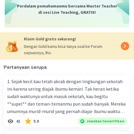
Perdalam pemahamanmu bersama Master Teacher
di sesi Live Teaching, GRATIS!
Klaim Gold gratis sekarang!
Dengan Gold kamu bisa tanya soal ke Forum
sepuasnya, lho.
Pertanyaan serupa
1. Sejak kecil kau telah akrab dengan lingkungan sekolah
ini karena sering diajak ibumu kemari. Tak heran ketika
sudah waktunya untuk masuk sekolah, kau begitu
**supel** dan teman-temanmu pun sudah banyak. Mereka
umumnya murid-murid yang pernah diajar ibumu waktu
kelas satu. Sedangkan aku? Aku waktu itu baru saja pindah
41
5.0
Jawaban terverifikasi
ke kota kecil ini. Makna kata bercetak tebal dalam kutipan
cerpen tersebut adalah .... A. ramah C. santun B. sopan D.