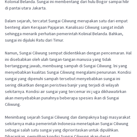
Kolonial Belanda. Sungai ini membentang dari hulu Bogor sampai hilir
di pantai utara Jakarta.
Dalam sejarah, tercatat Sungai Ciliwung merupakan satu dari empat
benteng alam Kerajaan Pajajaran. Kanalisasi Ciliwung sangat indah
sehingga menarik perhatian pemerintah Kolinial Belanda. Bahkan,
sungai ini dijuluki Ratu dari Timur.
Namun, Sungai Ciliwung sempat diidentikkan dengan pencemaran. Hal
ini disebabkan oleh ulah tangan-tangan manusia yang tidak
bertanggung jawab, membuang sampah di Sungai Ciliwung. lni yang
menyebabkan kualitas Sungai Ciliwung mengalami penurunan. Kondisi
sungai yang dipenuhi sampah tersebut menyebabkan sungai ini
sering dikaitkan dengan peristiwa banjir yang terjadi di wilayah
sekitarnya. Kondisi air sungai yang tercemar ini j uga dikhawatirkan
akan menyebabkan punahnya beberapa spesies ikan di Sungai
Ciliwung.
Menimbang sejarah Sungai Ciliwung dan dampaknya bagi masyarakat
sekitarnya maka pemerintah Indonesia menetapkan Sungai Ciliwung
sebagai salah satu sungai yang diprioritaskan untuk dipulihkan.
Diharapkan, pemulihan kondisi Sungai Ciliwung akan dapat