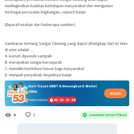
meilingkatkan kualitas kehidupan masyarakat dan mengatasi
berbagai persoalan lingkungan, seperti banjir.
(Diparafrasakan dari beberapa sumber)
Gambaran tentang Sungai Ciliwung yang dapat ditangkap dari isi teks
di atas adalah ....
A. kumuh dipenuhi sampah
B. merupakan sungai bersejarah
C. memiliki kontribusi besar bagi masyarakat
D. menjadi penyebab terjadinya banjir
Ikuti Tryout SNBT & Menangkan E-Wallet
100rb
Klaim
Habis dalam
00
:
13
:
25
:
57
1
6
Jawaban terverifikasi