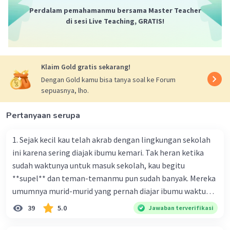
Perdalam pemahamanmu bersama Master Teacher
di sesi Live Teaching, GRATIS!
Klaim Gold gratis sekarang!
Dengan Gold kamu bisa tanya soal ke Forum
sepuasnya, lho.
Pertanyaan serupa
1. Sejak kecil kau telah akrab dengan lingkungan sekolah
ini karena sering diajak ibumu kemari. Tak heran ketika
sudah waktunya untuk masuk sekolah, kau begitu
**supel** dan teman-temanmu pun sudah banyak. Mereka
umumnya murid-murid yang pernah diajar ibumu waktu
kelas satu. Sedangkan aku? Aku waktu itu baru saja pindah
39
5.0
Jawaban terverifikasi
ke kota kecil ini. Makna kata bercetak tebal dalam kutipan
cerpen tersebut adalah .... A. ramah C. santun B. sopan D.