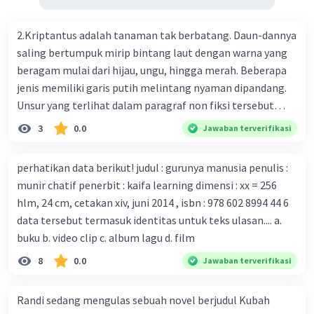
Prancis ikut menciptakan berbagai jenis inokulasi
bersama sejumlah perusahaan biotek dan vaksin.
2.Kriptantus adalah tanaman tak berbatang. Daun-dannya
Beberapa waktu lalu, Kepala Laboratorium Identifikasi
saling bertumpuk mirip bintang laut dengan warna yang
Virus dari Institut Peter Doherty untuk Infeksi dan
beragam mulai dari hijau, ungu, hingga merah. Beberapa
kekebalan, Melbourne, Julian Druce, menyatakan mereka
jenis memiliki garis putih melintang nyaman dipandang.
mengembangkan virus Corona versi laboratorium dari
Unsur yang terlihat dalam paragraf non fiksi tersebut
tubuh pasien yang terinfeksi untuk uji coba. Tanggapan
adalah... A. cara menyajikan isi buku B. bahasa yang
3
0.0
Jawaban terverifikasi
yang sesuai dengan berita tersebut adalah ... A.
digunakan C. tokoh dan penokohan D. penyajian alur cerita
Pemerintah Australia telah tanggap menghadapi
perhatikan data berikut! judul : gurunya manusia penulis :
serangan virus Corona dengan menemukan vaksin virus
munir chatif penerbit : kaifa learning dimensi : xx = 256
tersebut. B. Para ilmuan perlu segera mempelajari virus
hlm, 24 cm, cetakan xiv, juni 2014 , isbn : 978 602 8994 44 6
corona yang menjadi masalah besar bagi kesehatan dunia
data tersebut termasuk identitas untuk teks ulasan.... a.
karena persebarannya sangat cepat. C. Masyarakat perlu
buku b. video clip c. album lagu d. film
mawas diri dan menjaga kesehatan dalam menghadapi
serangan virus corona yang mulai menyebar di Indonesia,
8
0.0
Jawaban terverifikasi
D. Virus corona menjadi masalah besar bagi kesehatan
manusia.
Randi sedang mengulas sebuah novel berjudul Kubah