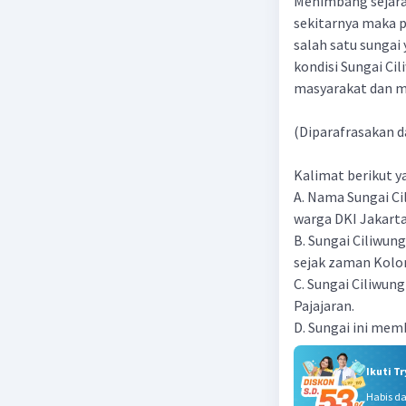
Menimbang sejara
sekitarnya maka 
salah satu sungai
kondisi Sungai Ci
masyarakat dan me
(Diparafrasakan d
Kalimat berikut ya
A. Nama Sungai Ci
warga DKI Jakarta
B. Sungai Ciliwun
sejak zaman Kolon
C. Sungai Ciliwun
Pajajaran.
D. Sungai ini memb
Ikuti T
Habis d