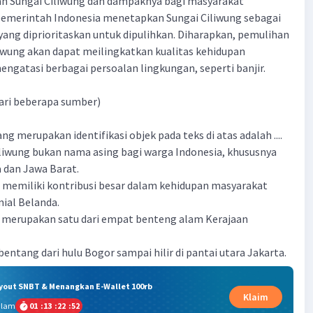
h Sungai Ciliwung dan dampaknya bagi masyarakat
pemerintah Indonesia menetapkan Sungai Ciliwung sebagai
 yang diprioritaskan untuk dipulihkan. Diharapkan, pemulihan
liwung akan dapat meilingkatkan kualitas kehidupan
ngatasi berbagai persoalan lingkungan, seperti banjir.
ari beberapa sumber)
ng merupakan identifikasi objek pada teks di atas adalah ....
liwung bukan nama asing bagi warga Indonesia, khususnya
 dan Jawa Barat.
g memiliki kontribusi besar dalam kehidupan masyarakat
ial Belanda.
g merupakan satu dari empat benteng alam Kerajaan
entang dari hulu Bogor sampai hilir di pantai utara Jakarta.
ryout SNBT & Menangkan E-Wallet 100rb
Klaim
alam
01
:
13
:
22
:
51