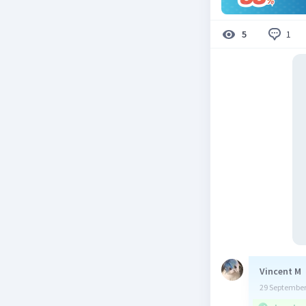
1
5
Vincent M
29 September