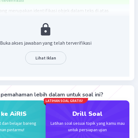
terverifikasi
ang merupakan identifikasi objek dalam teks di atas
 ini membentang dari hulu Bogor sampai hilir di pantai
arta.
Buka akses jawaban yang telah terverifikasi
ersebut memberikan informasi tentang letak atau
Lihat Iklan
 geografis Sungai Ciliwung, yang merupakan salah satu
ting yang diidentifikasi dalam teks.
·
0.0
(
0
)
Balas
ating
pemahaman lebih dalam untuk soal ini?
LATIHAN SOAL GRATIS!
 ke AiRIS
Drill Soal
t dan belajar bareng
Latihan soal sesuai topik yang kamu mau
man pintarmu!
untuk persiapan ujian
Iklan