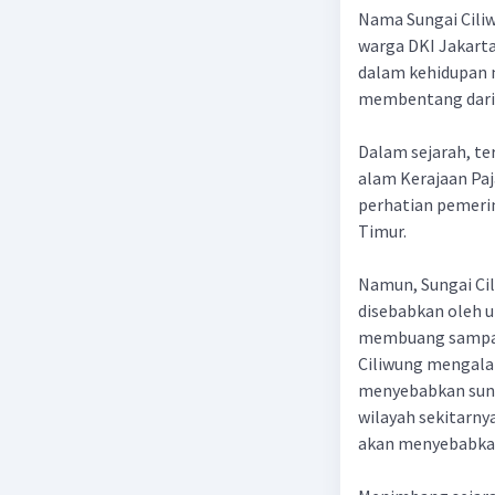
Nama Sungai Cili
warga DKI Jakarta
dalam kehidupan m
membentang dari h
Dalam sejarah, te
alam Kerajaan Paj
perhatian pemerint
Timur.
Namun, Sungai Cil
disebabkan oleh 
membuang sampah 
Ciliwung mengala
menyebabkan sungai
wilayah sekitarnya
akan menyebabkan 