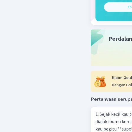
Ch
Perdala
Klaim Gold
Dengan Gol
Pertanyaan serup
1. Sejak kecil kau
diajak ibumu kema
kau begitu **sup