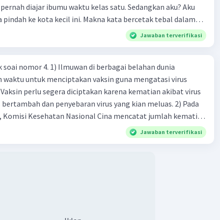
pernah diajar ibumu waktu kelas satu. Sedangkan aku? Aku
a pindah ke kota kecil ini. Makna kata bercetak tebal dalam
kutipan cerpen tersebut adalah .... A. ramah C. santun B. sopan D. baik
Jawaban terverifikasi
k soai nomor 4. 1) Ilmuwan di berbagai belahan dunia
n waktu untuk menciptakan vaksin guna mengatasi virus
 Vaksin perlu segera diciptakan karena kematian akibat virus
 bertambah dan penyebaran virus yang kian meluas. 2) Pada
), Komisi Kesehatan Nasional Cina mencatat jumlah kematian
na baru telah mencapai 636 kasus, sedangkan jumlah warga
Jawaban terverifikasi
njadi 31.161 kasus. Kasus terbanyak terjadi di Hubei, Cina,
n du niairus pertama muncul. Selain di Cina, virus itu kini
 lebih dari 25 negara. 3) Para ilmuwan bekerja dalam
untuk menemukan vaksin bagi virus Corona baru atau
an akut 2019-nCOV. Sebagai pusat epidemic, ilmuwan Cina
an vaksin bagi virus itu. Perkembangan terbaru adalah
n peta genetik virus. 4) Ilmuwan dari Australia, Kanada,