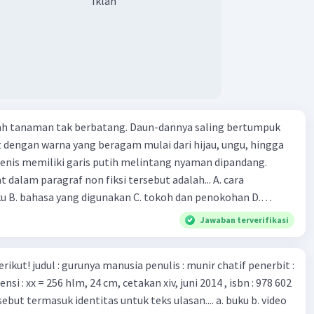
Iklan
ut menciptakan berbagai jenis inokulasi bersama sejumlah
 dan vaksin. Beberapa waktu lalu, Kepala Laboratorium
 dari Institut Peter Doherty untuk Infeksi dan kekebalan,
n Druce, menyatakan mereka mengembangkan virus Corona
ri tubuh pasien yang terinfeksi untuk uji coba. Tanggapan
 berita tersebut adalah ... A. Pemerintah Australia telah
pi serangan virus Corona dengan menemukan vaksin virus
lah tanaman tak berbatang. Daun-dannya saling bertumpuk
 ilmuan perlu segera mempelajari virus corona yang menjadi
t dengan warna yang beragam mulai dari hijau, ungu, hingga
i kesehatan dunia karena persebarannya sangat cepat. C.
enis memiliki garis putih melintang nyaman dipandang.
 mawas diri dan menjaga kesehatan dalam menghadapi
dalam paragraf non fiksi tersebut adalah... A. cara
rona yang mulai menyebar di Indonesia, D. Virus corona
ku B. bahasa yang digunakan C. tokoh dan penokohan D.
besar bagi kesehatan manusia.
ita
Jawaban terverifikasi
munir chatif penerbit :