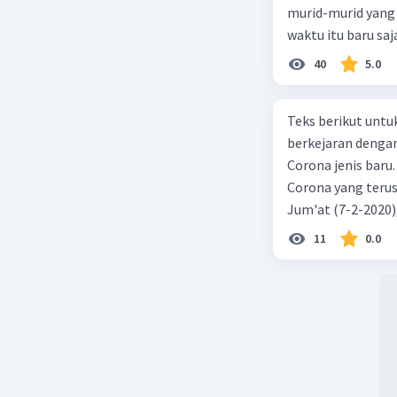
murid-murid yang 
waktu itu baru saj
40
5.0
Teks berikut untu
berkejaran denga
Corona jenis baru.
Corona yang terus
Jum'at (7-2-2020
akibat virus Coro
11
0.0
yang terinfeksi me
tempat vi kesehata
telah menyebar ke
kecepatan penuh 
penyakit pernapas
berupaya menemuk
mereka menciptaka