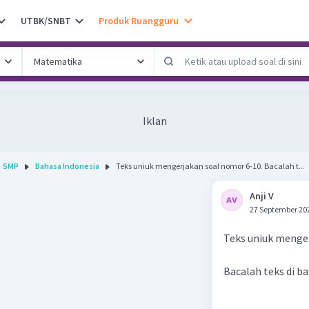
UTBK/SNBT
Produk Ruangguru
Iklan
SMP
Bahasa Indonesia
Teks uniuk mengerjakan soal nomor 6-10. Bacalah t...
Anji V
27 September 20
Teks uniuk menger
Bacalah teks di ba