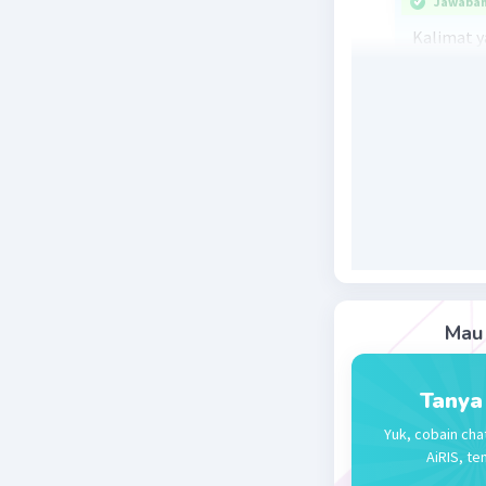
Jawaban 
Kalimat y
adalah:
D. Sungai
utara Jak
Kalimat t
jangkauan
aspek pen
Beri R
Mau 
Tanya
Yuk, cobain cha
AiRIS, te