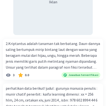
Iklan
menemukan vaksin bagi virus Corona baru atau penyakit
pernapasan akut 2019-nCOV. Sebagai pusat epidemic,
ilmuwan Cina berupaya menemukan vaksin bagi virus itu.
Perkembangan terbaru adalah mereka menciptakan peta
genetik virus. 4) Ilmuwan dari Australia, Kanada, hingga
Prancis ikut menciptakan berbagai jenis inokulasi
bersama sejumlah perusahaan biotek dan vaksin.
2.Kriptantus adalah tanaman tak berbatang. Daun-dannya
Beberapa waktu lalu, Kepala Laboratorium Identifikasi
saling bertumpuk mirip bintang laut dengan warna yang
Virus dari Institut Peter Doherty untuk Infeksi dan
beragam mulai dari hijau, ungu, hingga merah. Beberapa
kekebalan, Melbourne, Julian Druce, menyatakan mereka
jenis memiliki garis putih melintang nyaman dipandang.
mengembangkan virus Corona versi laboratorium dari
Unsur yang terlihat dalam paragraf non fiksi tersebut
tubuh pasien yang terinfeksi untuk uji coba. Tanggapan
adalah... A. cara menyajikan isi buku B. bahasa yang
3
0.0
Jawaban terverifikasi
yang sesuai dengan berita tersebut adalah ... A.
digunakan C. tokoh dan penokohan D. penyajian alur cerita
Pemerintah Australia telah tanggap menghadapi
perhatikan data berikut! judul : gurunya manusia penulis :
serangan virus Corona dengan menemukan vaksin virus
munir chatif penerbit : kaifa learning dimensi : xx = 256
tersebut. B. Para ilmuan perlu segera mempelajari virus
hlm, 24 cm, cetakan xiv, juni 2014 , isbn : 978 602 8994 44 6
corona yang menjadi masalah besar bagi kesehatan dunia