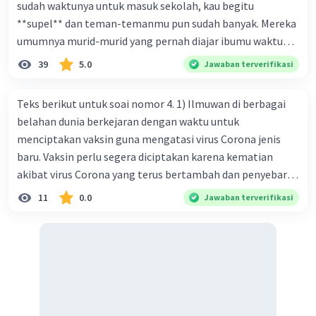
sudah waktunya untuk masuk sekolah, kau begitu
pembicara tidak lagi menggunakan teks atau
**supel** dan teman-temanmu pun sudah banyak. Mereka
naskah karena keseluruhan isi teks sudah
umumnya murid-murid yang pernah diajar ibumu waktu
dihafalkan.
kelas satu. Sedangkan aku? Aku waktu itu baru saja pindah
39
5.0
Jawaban terverifikasi
ke kota kecil ini. Makna kata bercetak tebal dalam kutipan
·
5.0
(
1
)
Balas
Beri Rating
cerpen tersebut adalah .... A. ramah C. santun B. sopan D.
Teks berikut untuk soai nomor 4. 1) Ilmuwan di berbagai
baik
belahan dunia berkejaran dengan waktu untuk
menciptakan vaksin guna mengatasi virus Corona jenis
baru. Vaksin perlu segera diciptakan karena kematian
akibat virus Corona yang terus bertambah dan penyebaran
virus yang kian meluas. 2) Pada Jum'at (7-2-2020), Komisi
11
0.0
Jawaban terverifikasi
Kesehatan Nasional Cina mencatat jumlah kematian
akibat virus Corona baru telah mencapai 636 kasus,
sedangkan jumlah warga yang terinfeksi menjadi 31.161
kasus. Kasus terbanyak terjadi di Hubei, Cina, tempat vi
kesehatan du niairus pertama muncul. Selain di Cina, virus
itu kini telah menyebar ke lebih dari 25 negara. 3) Para
ilmuwan bekerja dalam kecepatan penuh untuk