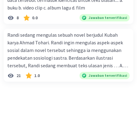
data tersebut termasuk identitas untuk teks ulasan.... a.
karena persebarannya sangat cepat. C. Masyarakat perlu
buku b. video clip c. album lagu d. film
mawas diri dan menjaga kesehatan dalam menghadapi
serangan virus corona yang mulai menyebar di Indonesia,
8
0.0
Jawaban terverifikasi
D. Virus corona menjadi masalah besar bagi kesehatan
manusia.
Randi sedang mengulas sebuah novel berjudul Kubah
karya Ahmad Tohari. Randi ingin mengulas aspek-aspek
sosial dalam novel tersebut sehingga ia menggunakan
pendekatan sosiologi sastra. Berdasarkan ilustrasi
tersebut, Randi sedang membuat teks ulasan jenis … A.
deskriptif B. objektif C. informatif D. kritis
21
1.0
Jawaban terverifikasi