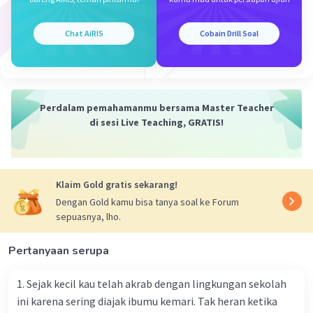
mengungkapkannya dengan jelas dan efektif.
Chat AiRIS
Cobain Drill Soal
Dalam kedua teknik ini, pembicara harus memiliki
kemampuan berbicara yang baik dan mampu menguasai
topik yang akan dibahas. Oleh karena itu, latihan dan
persiapan yang cukup sangat penting untuk
meningkatkan kemampuan berbicara secara impromptu
Perdalam pemahamanmu bersama Master Teacher
atau ekstemporal.
di sesi Live Teaching, GRATIS!
·
5.0
(
1
)
Balas
Beri Rating
Klaim Gold gratis sekarang!
Diah N
Level 20
Dengan Gold kamu bisa tanya soal ke Forum
03 Oktober 2023 11:11
sepuasnya, lho.
Pidato memoriter
Pertanyaan serupa
: metode yang dilakukan dalam berbicara di
Iklan
depan umum dengan menghafalkan teks atau
1. Sejak kecil kau telah akrab dengan lingkungan sekolah
naskah yang sudah disiapkan. Sehingga pada saat
ini karena sering diajak ibumu kemari. Tak heran ketika
pembicara akan menyampaikan pidatonya,