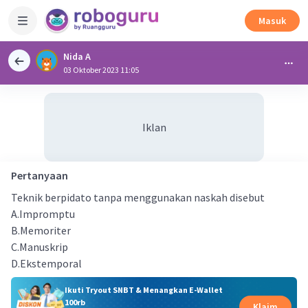
Masuk
Nida A
03 Oktober 2023 11:05
Iklan
Pertanyaan
Teknik berpidato tanpa menggunakan naskah disebut
A.Impromptu
B.Memoriter
C.Manuskrip
D.Ekstemporal
Ikuti Tryout SNBT & Menangkan E-Wallet
100rb
Klaim