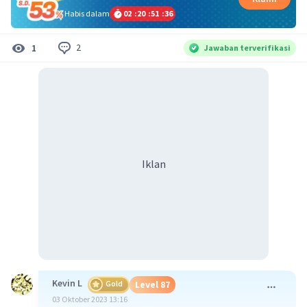
Habis dalam
02
:
20
:
51
:
36
2
1
Jawaban terverifikasi
Iklan
Kevin L
Gold
Level 87
03 Oktober 2023 13:16