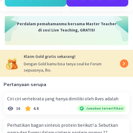
darah ke arteri
: Benar, ini adalah arti dari nilai
140 mmHg.
Tekanan darah diastolik adalah 90 mmHg,
yang berarti tekanan saat jantung
Perdalam pemahamanmu bersama Master Teacher
di sesi Live Teaching, GRATIS!
beristirahat di antara detak
: Benar, ini adalah
arti dari nilai 90 mmHg.
Ini menunjukkan tekanan darah normal pada
siswa
: Salah, karena 140/90 mmHg termasuk
Klaim Gold gratis sekarang!
kategori tekanan darah tinggi, bukan normal
Dengan Gold kamu bisa tanya soal ke Forum
(tekanan darah normal biasanya di bawah 120/80
sepuasnya, lho.
mmHg).
Jawaban
Pertanyaan serupa
Yang
bukan arti dari nilai tekanan darah 140/90
mmHg
adalah pernyataan
“Ini menunjukkan
Ciri ciri vertebrata yang hanya dimiliki oleh Aves adalah
tekanan darah normal pada siswa.”
16
4.8
Jawaban terverifikasi
·
0.0
(
0
)
Balas
Beri Rating
Perhatikan bagan sintesis protein berikut! a. Sebutkan
nama dan fungsi dalam sintesis protein nomor 1?