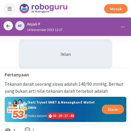
Masuk
Anjali F
14 November 2023 12:37
Iklan
Pertanyaan
Tekanan darah seorang siswa adalah 140/90 mmHg. Berikut
yang bukan arti nilai tekanan darah tersebut adalah
Ikuti Tryout SNBT & Menangkan E-Wallet
100rb
Klaim
Habis dalam
02
:
20
:
17
:
43
1
1