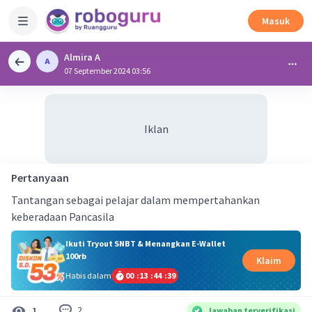
Masuk
Almira A
07 September 2024 03:56
Iklan
Pertanyaan
Tantangan sebagai pelajar dalam mempertahankan
keberadaan Pancasila
Ikuti Tryout SNBT & Menangkan E-Wallet
100rb
Klaim
Habis dalam
00
:
13
:
44
:
39
2
1
Jawaban terverifikasi