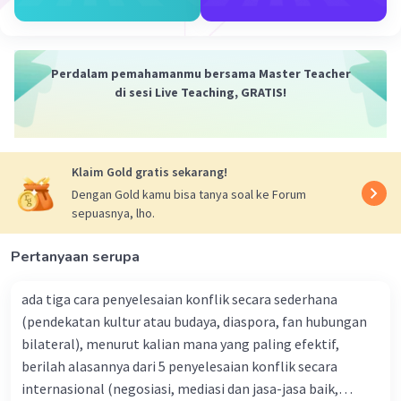
Sebagai pelajar, mempertahankan keberadaan
Iklan
Pancasila di tengah perkembangan zaman
modern dan globalisasi bukanlah hal yang
Perdalam pemahamanmu bersama Master Teacher
mudah. Ada beberapa tantangan yang dihadapi
di sesi Live Teaching, GRATIS!
dalam upaya mempertahankan nilai-nilai
Pancasila sebagai pedoman hidup, baik dalam
kehidupan pribadi maupun sosial. Berikut adalah
beberapa tantangan utama yang dihadapi
Klaim Gold gratis sekarang!
pelajar:
Dengan Gold kamu bisa tanya soal ke Forum
1.
Pengaruh Globalisasi dan Budaya Asing
sepuasnya, lho.
Tantangan
: Budaya asing yang masuk ke
Pertanyaan serupa
Indonesia melalui media sosial, film,
musik, dan hiburan lainnya dapat
ada tiga cara penyelesaian konflik secara sederhana
mempengaruhi pola pikir dan gaya hidup
(pendekatan kultur atau budaya, diaspora, fan hubungan
pelajar. Budaya-budaya ini seringkali
bilateral), menurut kalian mana yang paling efektif,
membawa nilai-nilai yang bertentangan
berilah alasannya dari 5 penyelesaian konflik secara
dengan Pancasila, seperti individualisme
internasional (negosiasi, mediasi dan jasa-jasa baik,