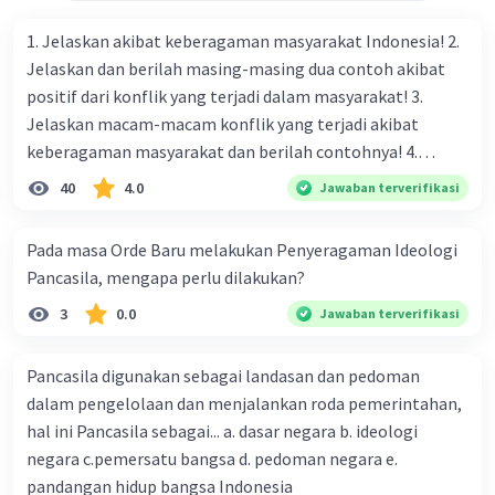
Solusi
: Pelajar dapat memperkuat
semangat gotong royong melalui
1. Jelaskan akibat keberagaman masyarakat Indonesia! 2.
keterlibatan aktif dalam kegiatan sosial,
Jelaskan dan berilah masing-masing dua contoh akibat
kerja kelompok, atau proyek bersama yang
positif dari konflik yang terjadi dalam masyarakat! 3.
mendorong kolaborasi dan kerja sama di
Jelaskan macam-macam konflik yang terjadi akibat
lingkungan sekolah maupun masyarakat.
keberagaman masyarakat dan berilah contohnya! 4.
Mengapa dalam masyarakat yang memiliki keberagaman
3.
Minimnya Pengetahuan dan Pemahaman
40
4.0
Jawaban terverifikasi
diperlukan harmoni? 5. Indonesia merupakan negara yang
tentang Pancasila
kaya akan keberagaman baik dilihat dari agama, suku, ras,
Pada masa Orde Baru melakukan Penyeragaman Ideologi
Tantangan
: Beberapa pelajar mungkin
bahasa, dan budaya. Berdasarkan pernyataan tersebut,
Pancasila, mengapa perlu dilakukan?
hanya mengetahui Pancasila sebatas
apa yang dapat kalian lakukan untuk menjaga
hafalan teks tanpa memahami makna
3
0.0
Jawaban terverifikasi
keberagaman supaya terhindar dari konflik?
mendalam di balik setiap sila. Minimnya
pemahaman yang kritis dapat membuat
Pancasila digunakan sebagai landasan dan pedoman
pelajar kurang peduli dengan penerapan
dalam pengelolaan dan menjalankan roda pemerintahan,
nilai-nilai Pancasila dalam kehidupan
hal ini Pancasila sebagai... a. dasar negara b. ideologi
sehari-hari.
negara c.pemersatu bangsa d. pedoman negara e.
Solusi
: Menggali lebih dalam nilai-nilai
pandangan hidup bangsa Indonesia