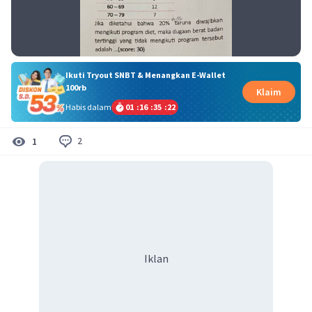
Ikuti Tryout SNBT & Menangkan E-Wallet
100rb
Klaim
Habis dalam
01
:
16
:
35
:
22
2
1
Iklan