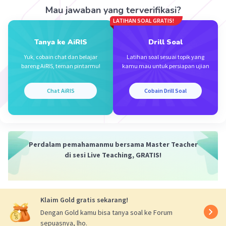
Mau jawaban yang terverifikasi?
Iklan
Mohon maaf jika jawaban nya salah
LATIHAN SOAL GRATIS!
Tanya ke AiRIS
Drill Soal
·
0.0
(
0
)
Balas
Beri Rating
Yuk, cobain chat dan belajar
Latihan soal sesuai topik yang
bareng AiRIS, teman pintarmu!
kamu mau untuk persiapan ujian
Chat AiRIS
Cobain Drill Soal
Perdalam pemahamanmu bersama Master Teacher
di sesi Live Teaching, GRATIS!
Klaim Gold gratis sekarang!
Dengan Gold kamu bisa tanya soal ke Forum
sepuasnya, lho.