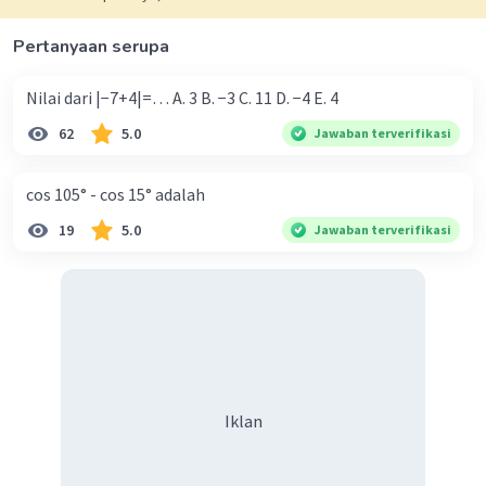
Pertanyaan serupa
Nilai dari |−7+4|=… A. 3 B. −3 C. 11 D. −4 E. 4
62
5.0
Jawaban terverifikasi
cos 105° - cos 15° adalah
19
5.0
Jawaban terverifikasi
Iklan