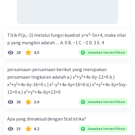
Titik P(p,−2) melalui fungsi kuadrat y=x²−5x+4, maka nilai
p yang mungkin adalah .... A. 0 B. −1 C. −2 D. 3 E. 4
28
4.5
Jawaban terverifikasi
persamaan-persamaan berikut yang merupakan
persamaan lingkaran adalah a.) x²+y²+4x-6y-12=0 b.)
x²+y²+4x-6y-16=0 c.) x²-y²+4x-6y+16=0 d.) x²+y²+4x-6y+5xy-
12=0 e.) x²+y²+4x-6y+13=0
38
3.0
Jawaban terverifikasi
Apa yang dimaksud dengan Statistika?
15
4.2
Jawaban terverifikasi