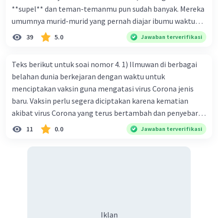
**supel** dan teman-temanmu pun sudah banyak. Mereka
umumnya murid-murid yang pernah diajar ibumu waktu
kelas satu. Sedangkan aku? Aku waktu itu baru saja pindah
39
5.0
Jawaban terverifikasi
ke kota kecil ini. Makna kata bercetak tebal dalam kutipan
cerpen tersebut adalah .... A. ramah C. santun B. sopan D.
Teks berikut untuk soai nomor 4. 1) Ilmuwan di berbagai
baik
belahan dunia berkejaran dengan waktu untuk
menciptakan vaksin guna mengatasi virus Corona jenis
baru. Vaksin perlu segera diciptakan karena kematian
akibat virus Corona yang terus bertambah dan penyebaran
virus yang kian meluas. 2) Pada Jum'at (7-2-2020), Komisi
11
0.0
Jawaban terverifikasi
Kesehatan Nasional Cina mencatat jumlah kematian
akibat virus Corona baru telah mencapai 636 kasus,
sedangkan jumlah warga yang terinfeksi menjadi 31.161
kasus. Kasus terbanyak terjadi di Hubei, Cina, tempat vi
kesehatan du niairus pertama muncul. Selain di Cina, virus
itu kini telah menyebar ke lebih dari 25 negara. 3) Para
ilmuwan bekerja dalam kecepatan penuh untuk
Iklan