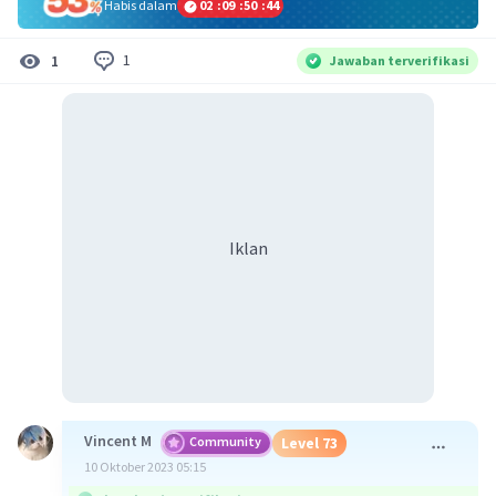
Habis dalam
02
:
09
:
50
:
44
1
1
Jawaban terverifikasi
Iklan
Vincent M
Community
Level 73
10 Oktober 2023 05:15