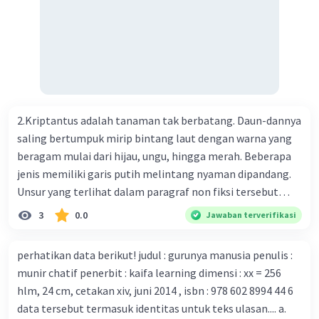
menemukan vaksin bagi virus Corona baru atau penyakit
pernapasan akut 2019-nCOV. Sebagai pusat epidemic,
ilmuwan Cina berupaya menemukan vaksin bagi virus itu.
Perkembangan terbaru adalah mereka menciptakan peta
genetik virus. 4) Ilmuwan dari Australia, Kanada, hingga
Prancis ikut menciptakan berbagai jenis inokulasi
bersama sejumlah perusahaan biotek dan vaksin.
2.Kriptantus adalah tanaman tak berbatang. Daun-dannya
Beberapa waktu lalu, Kepala Laboratorium Identifikasi
saling bertumpuk mirip bintang laut dengan warna yang
Virus dari Institut Peter Doherty untuk Infeksi dan
beragam mulai dari hijau, ungu, hingga merah. Beberapa
kekebalan, Melbourne, Julian Druce, menyatakan mereka
jenis memiliki garis putih melintang nyaman dipandang.
mengembangkan virus Corona versi laboratorium dari
Unsur yang terlihat dalam paragraf non fiksi tersebut
tubuh pasien yang terinfeksi untuk uji coba. Tanggapan
adalah... A. cara menyajikan isi buku B. bahasa yang
3
0.0
Jawaban terverifikasi
yang sesuai dengan berita tersebut adalah ... A.
digunakan C. tokoh dan penokohan D. penyajian alur cerita
Pemerintah Australia telah tanggap menghadapi
perhatikan data berikut! judul : gurunya manusia penulis :
serangan virus Corona dengan menemukan vaksin virus
munir chatif penerbit : kaifa learning dimensi : xx = 256
tersebut. B. Para ilmuan perlu segera mempelajari virus
hlm, 24 cm, cetakan xiv, juni 2014 , isbn : 978 602 8994 44 6
corona yang menjadi masalah besar bagi kesehatan dunia
data tersebut termasuk identitas untuk teks ulasan.... a.
karena persebarannya sangat cepat. C. Masyarakat perlu