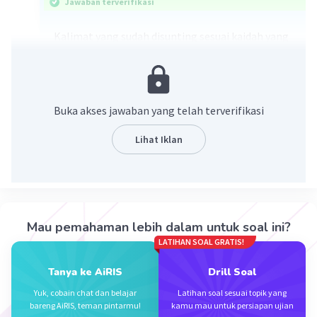
Jawaban terverifikasi
Kalimat yang sudah disunting sesuai kaidah yang
benar adalah:
"Candi Borobudur terletak di kota Magelang,
Jawa Tengah."
"Terumbu karang tampak berwarna-warni dan
Buka akses jawaban yang telah terverifikasi
sangat indah. Kalimat di atas menggunakan
citraan."
Lihat Iklan
·
0.0
(
0
)
Balas
Beri Rating
Mau pemahaman lebih dalam untuk soal ini?
LATIHAN SOAL GRATIS!
Tanya ke AiRIS
Drill Soal
Yuk, cobain chat dan belajar
Latihan soal sesuai topik yang
bareng AiRIS, teman pintarmu!
kamu mau untuk persiapan ujian