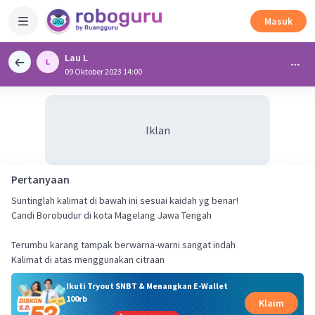
Masuk
Lau L
09 Oktober 2023 14:00
Iklan
Pertanyaan
Suntinglah kalimat di bawah ini sesuai kaidah yg benar!
Candi Borobudur di kota Magelang Jawa Tengah
Terumbu karang tampak berwarna-warni sangat indah
Kalimat di atas menggunakan citraan
Ikuti Tryout SNBT & Menangkan E-Wallet
100rb
Klaim