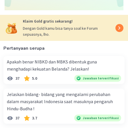
besar.
·
0.0
(
0
)
Balas
Beri Rating
Klaim Gold gratis sekarang!
Dengan Gold kamu bisa tanya soal ke Forum
sepuasnya, lho.
Pertanyaan serupa
Apakah benar NIBKD dan MBKS dibentuk guna
menghadapi kekuatan Belanda? Jelaskan!
37
5.0
Jawaban terverifikasi
Jelaskan bidang- bidang yang mengalami perubahan
dalam masyarakat Indonesia saat masuknya pengaruh
Hindu-Budha !
37
3.7
Jawaban terverifikasi