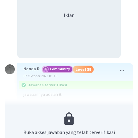
Iklan
Nanda R
Community
Level 89
07 Oktober 2023 01:15
Jawaban terverifikasi
jawabannya adalah B.
Sumpah pemuda ini berisi mengaku berbangsa satu
bangsa Indonesia, mengaku bertanah air satu tanah air
indonesia, mengaku berbahasa satu bahasa Indonesia.
Dari deskripsi diatas, dapat disimpulkan makna dari
Buka akses jawaban yang telah terverifikasi
sumpah pemuda yaitu Bangsa Indonesia merupakan