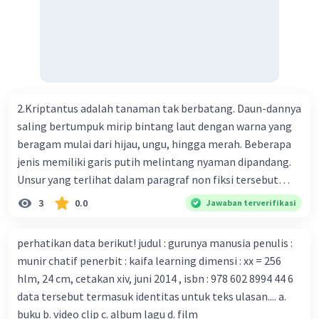
pernapasan akut 2019-nCOV. Sebagai pusat epidemic,
ilmuwan Cina berupaya menemukan vaksin bagi virus itu.
Perkembangan terbaru adalah mereka menciptakan peta
genetik virus. 4) Ilmuwan dari Australia, Kanada, hingga
Prancis ikut menciptakan berbagai jenis inokulasi
bersama sejumlah perusahaan biotek dan vaksin.
2.Kriptantus adalah tanaman tak berbatang. Daun-dannya
Beberapa waktu lalu, Kepala Laboratorium Identifikasi
saling bertumpuk mirip bintang laut dengan warna yang
Virus dari Institut Peter Doherty untuk Infeksi dan
beragam mulai dari hijau, ungu, hingga merah. Beberapa
kekebalan, Melbourne, Julian Druce, menyatakan mereka
jenis memiliki garis putih melintang nyaman dipandang.
mengembangkan virus Corona versi laboratorium dari
Unsur yang terlihat dalam paragraf non fiksi tersebut
tubuh pasien yang terinfeksi untuk uji coba. Tanggapan
adalah... A. cara menyajikan isi buku B. bahasa yang
3
0.0
Jawaban terverifikasi
yang sesuai dengan berita tersebut adalah ... A.
digunakan C. tokoh dan penokohan D. penyajian alur cerita
Pemerintah Australia telah tanggap menghadapi
perhatikan data berikut! judul : gurunya manusia penulis :
serangan virus Corona dengan menemukan vaksin virus
munir chatif penerbit : kaifa learning dimensi : xx = 256
tersebut. B. Para ilmuan perlu segera mempelajari virus
hlm, 24 cm, cetakan xiv, juni 2014 , isbn : 978 602 8994 44 6
corona yang menjadi masalah besar bagi kesehatan dunia
data tersebut termasuk identitas untuk teks ulasan.... a.
karena persebarannya sangat cepat. C. Masyarakat perlu
buku b. video clip c. album lagu d. film
mawas diri dan menjaga kesehatan dalam menghadapi