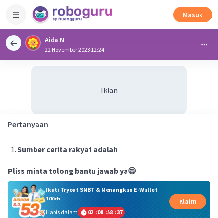
Masuk
Aida N
22 November 2023 12:24
Iklan
Pertanyaan
Sumber cerita rakyat adalah
Pliss minta tolong bantu jawab ya😄
Ikuti Tryout SNBT & Menangkan E-Wallet
100rb
Klaim
Habis dalam
02
:
08
:
58
:
36