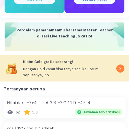
Perdalam pemahamanmu bersama Master Teacher
di sesi Live Teaching, GRATIS!
Klaim Gold gratis sekarang!
Dengan Gold kamu bisa tanya soal ke Forum
sepuasnya, lho.
Pertanyaan serupa
Nilai dari |−7+4|=… A. 3 B. −3 C. 11 D. −4 E. 4
62
5.0
Jawaban terverifikasi
cos 105° - cos 15° adalah