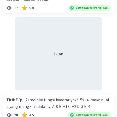
17
5.0
Jawaban terverifikasi
Iklan
Titik P(p,−2) melalui fungsi kuadrat y=x²−5x+4, maka nilai
p yang mungkin adalah .... A. 0 B. −1 C. −2 D. 3 E. 4
28
4.5
Jawaban terverifikasi