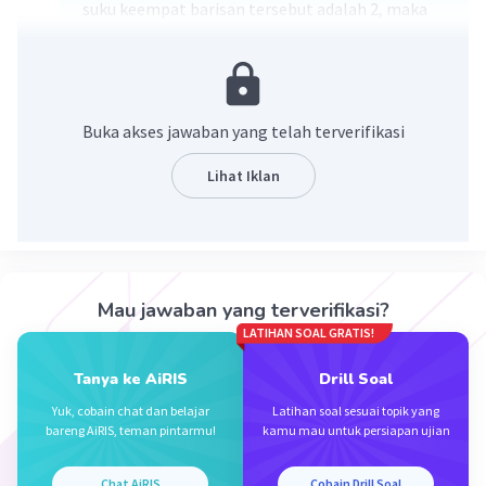
suku keempat barisan tersebut adalah 2, maka
suku pertama barisan tersebut adalah = 9
alasan: 18:2=9
jadi, jawabanya adalah 9
Buka akses jawaban yang telah terverifikasi
·
0.0
(
0
)
Balas
Beri Rating
Lihat Iklan
Mau jawaban yang terverifikasi?
LATIHAN SOAL GRATIS!
Iklan
Tanya ke AiRIS
Drill Soal
Yuk, cobain chat dan belajar
Latihan soal sesuai topik yang
bareng AiRIS, teman pintarmu!
kamu mau untuk persiapan ujian
Chat AiRIS
Cobain Drill Soal