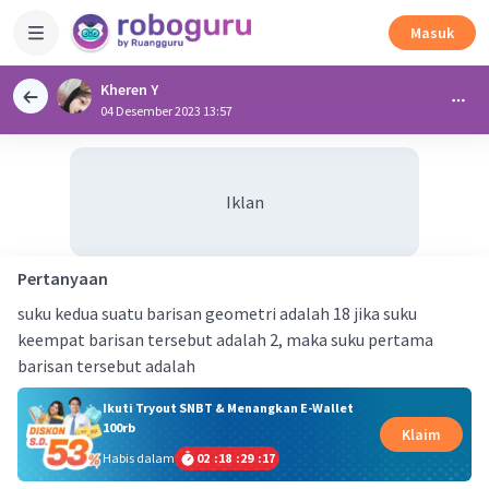
Masuk
Kheren Y
04 Desember 2023 13:57
Iklan
Pertanyaan
suku kedua suatu barisan geometri adalah 18 jika suku
keempat barisan tersebut adalah 2, maka suku pertama
barisan tersebut adalah
Ikuti Tryout SNBT & Menangkan E-Wallet
100rb
Klaim
Habis dalam
02
:
18
:
29
:
16