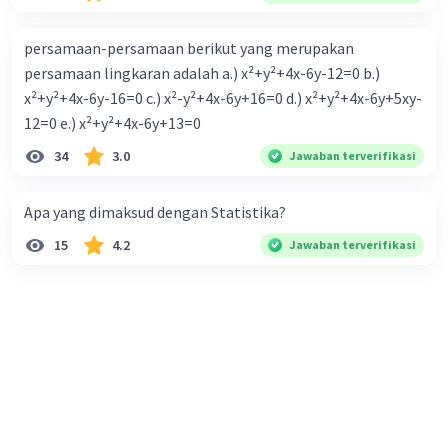
persamaan-persamaan berikut yang merupakan
persamaan lingkaran adalah a.) x²+y²+4x-6y-12=0 b.)
x²+y²+4x-6y-16=0 c.) x²-y²+4x-6y+16=0 d.) x²+y²+4x-6y+5xy-
12=0 e.) x²+y²+4x-6y+13=0
34
3.0
Jawaban terverifikasi
Apa yang dimaksud dengan Statistika?
15
4.2
Jawaban terverifikasi