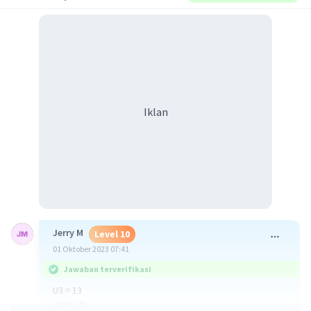
Iklan
Jerry M
Level 10
01 Oktober 2023 07:41
Jawaban terverifikasi
U3 = 13
U16 = 78