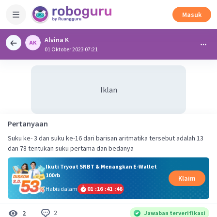
Masuk
Alvina K
01 Oktober 2023 07:21
Iklan
Pertanyaan
Suku ke- 3 dan suku ke-16 dari barisan aritmatika tersebut adalah 13
dan 78 tentukan suku pertama dan bedanya
Ikuti Tryout SNBT & Menangkan E-Wallet
100rb
Klaim
Habis dalam
01
:
16
:
41
:
46
2
2
Jawaban terverifikasi