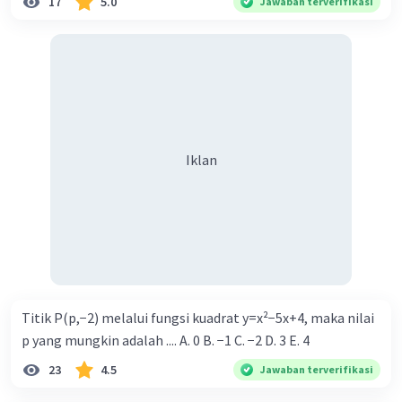
17
5.0
Jawaban terverifikasi
16
3
= (78 - 13)/13
= 65/13
= 5
Jadi, bedanya adalah
5
Menentuikan suku pertama (a)
Iklan
U
= a + (n - 1)b
n
U
= 13
3
a + (3 - 1)5 = 13
a + 10 = 13
a = 13 - 10 = 3
Suku pertamanya adalah
3
Titik P(p,−2) melalui fungsi kuadrat y=x²−5x+4, maka nilai
·
0.0
(
0
)
Balas
Beri Rating
p yang mungkin adalah .... A. 0 B. −1 C. −2 D. 3 E. 4
23
4.5
Jawaban terverifikasi