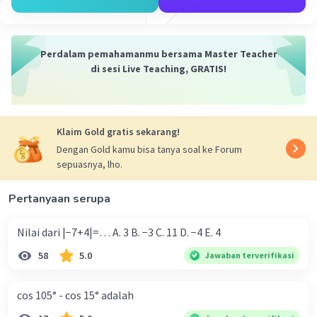
Sumber W
Community
Level 72
01 Oktober 2023 08:35
Perdalam pemahamanmu bersama Master Teacher
di sesi Live Teaching, GRATIS!
Jawaban terverifikasi
Diketahui :
Iklan
Klaim Gold gratis sekarang!
U
= 13
3
Dengan Gold kamu bisa tanya soal ke Forum
U
= 78
16
sepuasnya, lho.
Ditanya :
Pertanyaan serupa
Suku pertama (a) dan bedanya (b)?
Nilai dari |−7+4|=… A. 3 B. −3 C. 11 D. −4 E. 4
Pembahasan :
58
5.0
Jawaban terverifikasi
Menentukan beda (b)
cos 105° - cos 15° adalah
b = (U
- U
)/(y - x)
y
x
b = (U
- U
)/(16 - 3)