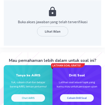
Pembahasan
U2 = ar = 6
5
U6 = ar⁠⁠⁠⁠⁠⁠⁠
= 54
Buka akses jawaban yang telah terverifikasi
U6/U2 = 54/6
Lihat Iklan
5
<=> ar
/ar = 9
<=> r⁴ = 9
<=> r = √3
U2 = a.√3 = 6
Mau pemahaman lebih dalam untuk soal ini?
<=> a = 2√3
LATIHAN SOAL GRATIS!
Tanya ke AiRIS
Drill Soal
U5 = 2√3 × (√3)⁴
= 18√3
Yuk, cobain chat dan belajar
Latihan soal sesuai topik yang
bareng AiRIS, teman pintarmu!
kamu mau untuk persiapan ujian
Suku ke-5 adalah 18√3
Chat AiRIS
Cobain Drill Soal
·
5.0
(
1
)
Balas
Beri Rating