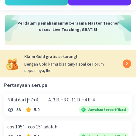
Perdalam pemahamanmu bersama Master Teacher
di sesi Live Teaching, GRATIS!
Iklan
Klaim Gold gratis sekarang!
Dengan Gold kamu bisa tanya soal ke Forum
sepuasnya, lho.
Pertanyaan serupa
Nilai dari |−7+4|=… A. 3 B. −3 C. 11 D. −4 E. 4
58
5.0
Jawaban terverifikasi
cos 105° - cos 15° adalah