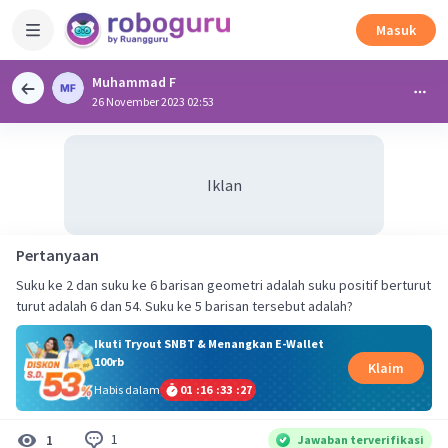
Masuk
Muhammad F
26 November 2023 02:53
Iklan
Pertanyaan
Suku ke 2 dan suku ke 6 barisan geometri adalah suku positif berturut
turut adalah 6 dan 54. Suku ke 5 barisan tersebut adalah?
Ikuti Tryout SNBT & Menangkan E-Wallet
100rb
Klaim
Habis dalam
01
:
16
:
33
:
26
1
1
Jawaban terverifikasi