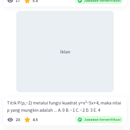
17
5.0
Jawaban terverifikasi
Iklan
Titik P(p,−2) melalui fungsi kuadrat y=x²−5x+4, maka nilai
p yang mungkin adalah .... A. 0 B. −1 C. −2 D. 3 E. 4
23
4.5
Jawaban terverifikasi