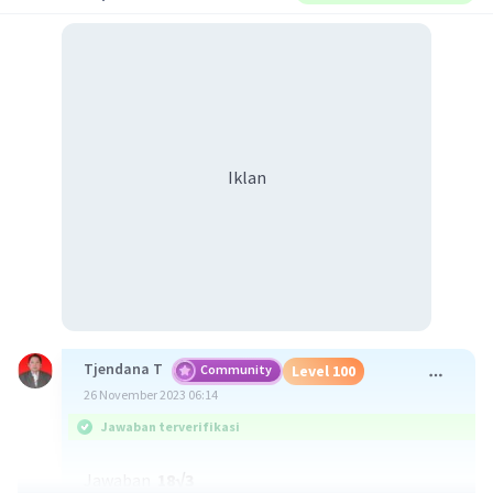
Iklan
Tjendana T
Community
Level 100
26 November 2023 06:14
Jawaban terverifikasi
Jawaban
18√3