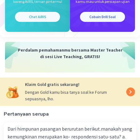
Ditanya: M₀
bareng AiRIS, teman pintarmu!
kamu mau untuk persiapan ujian
Jawab:
1 tahun = 12 bulan
Chat AiRIS
Cobain Drill Soal
Mₙ = M₀ × (1 + ((n.b)/100))
Rp1.080.000,00 = M₀ × (1 + (((6 bulan/12 bulan) × 16) / 100)
Rp1.080.000,00 = M₀ × (1 + ((½×16)/100)
Rp1.080.000,00 = M₀ × (1 + (8/100))
Rp1.080.000,00 = M₀ × (1 + 0,08)
Perdalam pemahamanmu bersama Master Teacher
Rp1.080.000,00 = M₀ × 1,08
di sesi Live Teaching, GRATIS!
M₀ = Rp1.080.000,00 / 1,08
M₀ = Rp1.000.000,00
Jadi, jawaban yang benar adalah A.
Klaim Gold gratis sekarang!
Dengan Gold kamu bisa tanya soal ke Forum
·
0.0
(
0
)
Balas
Beri Rating
sepuasnya, lho.
Pertanyaan serupa
Dari himpunan pasangan berurutan berikut.manakah yang
kemungkinan merupakan ko- respondensi satu-satu? a.