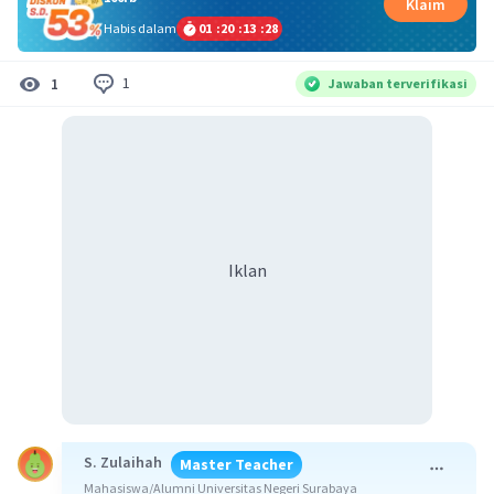
Klaim
Habis dalam
01
:
20
:
13
:
27
1
1
Jawaban terverifikasi
Iklan
S. Zulaihah
Master Teacher
Mahasiswa/Alumni Universitas Negeri Surabaya