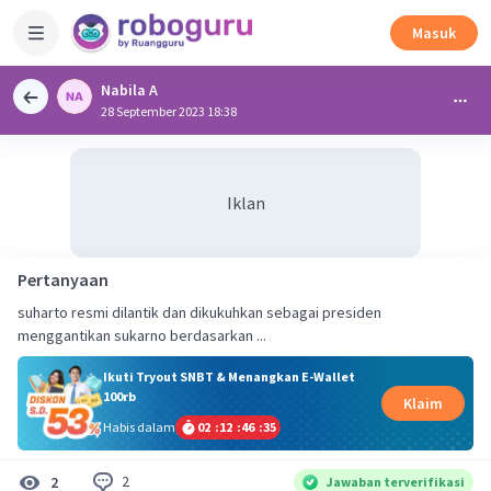
Masuk
Nabila A
28 September 2023 18:38
Iklan
Pertanyaan
suharto resmi dilantik dan dikukuhkan sebagai presiden
menggantikan sukarno berdasarkan ...
Ikuti Tryout SNBT & Menangkan E-Wallet
100rb
Klaim
Habis dalam
02
:
12
:
46
:
34
2
2
Jawaban terverifikasi