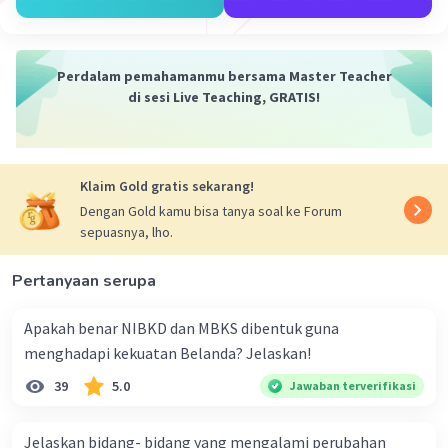
surat perintah 11 Maret yang dikeluarkan oleh presiden
Soekarno pada 11 Maret 1966
·
0.0
(
0
)
Balas
Beri Rating
Perdalam pemahamanmu bersama Master Teacher
di sesi Live Teaching, GRATIS!
Klaim Gold gratis sekarang!
Dengan Gold kamu bisa tanya soal ke Forum
sepuasnya, lho.
Pertanyaan serupa
Apakah benar NIBKD dan MBKS dibentuk guna
menghadapi kekuatan Belanda? Jelaskan!
39
5.0
Jawaban terverifikasi
Jelaskan bidang- bidang yang mengalami perubahan