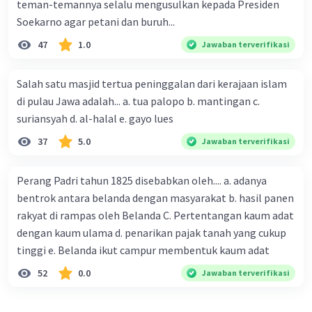
teman-temannya selalu mengusulkan kepada Presiden
Soekarno agar petani dan buruh...
47
1.0
Jawaban terverifikasi
Salah satu masjid tertua peninggalan dari kerajaan islam
di pulau Jawa adalah... a. tua palopo b. mantingan c.
suriansyah d. al-halal e. gayo lues
37
5.0
Jawaban terverifikasi
Perang Padri tahun 1825 disebabkan oleh.... a. adanya
bentrok antara belanda dengan masyarakat b. hasil panen
rakyat di rampas oleh Belanda C. Pertentangan kaum adat
dengan kaum ulama d. penarikan pajak tanah yang cukup
tinggi e. Belanda ikut campur membentuk kaum adat
52
0.0
Jawaban terverifikasi