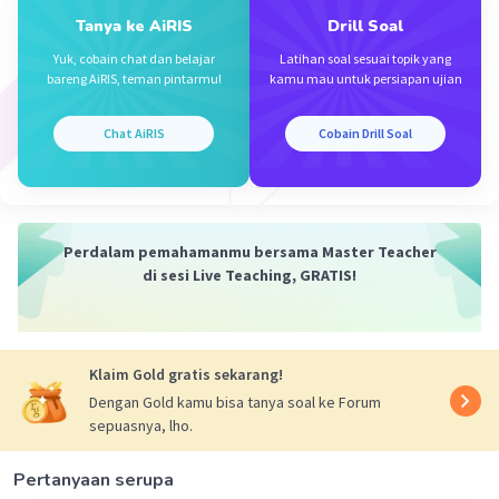
Opsi jawaban A.
Tanya ke AiRIS
Drill Soal
·
5.0
(
1
)
Balas
Beri Rating
Yuk, cobain chat dan belajar
Latihan soal sesuai topik yang
bareng AiRIS, teman pintarmu!
kamu mau untuk persiapan ujian
Chat AiRIS
Cobain Drill Soal
Iklan
Perdalam pemahamanmu bersama Master Teacher
di sesi Live Teaching, GRATIS!
Klaim Gold gratis sekarang!
Dengan Gold kamu bisa tanya soal ke Forum
sepuasnya, lho.
Pertanyaan serupa