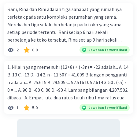
Rani, Rina dan Rini adalah tiga sahabat yang rumahnya
terletak pada satu kompleks perumahan yang sama.
Mereka bertiga selalu berbelanja pada toko yang sama
setiap periode tertentu. Rani setiap 6 hari sekali
berbelanja ke toko tersebut, Rina setiap 9 hari sekali
berbelanja di toko tersebut dan Rini setiap 12 hari sekali.
2
0.0
Jawaban terverifikasi
Pada tanggal 8 Mei 2023 mereka bersama-sama
berbelanja ke toko tersebut. Mereka bertiga berbelanja
1. Nilai n yang memenuhi (12+8) + (-3n) = -22 adalah... A. 14
barang yang sama tetapi jumlahnya berbeda - beda. Rani
B. 13 C. -13 D. -14 2. n - 11.507 = 41.009 Bilangan pengganti
membeli 3 cokelat, 4 roti dan 2 minuman kaleng dengan
n adalah... A. 25.615 B. 29.505 C. 52.516 D. 52.614 3. 50 : (-5) x
total Rp 113.000,00. Rina membeli 2 cokelat, 6 roti dan 1
8 = ... A. 90 B. -80 C. 80 D. -90 4. Lambang bilangan 4.207.502
minuman kaleng dengan total belanja Rp 112.000,
dibaca... A. Empat juta dua ratus tujuh ribu lima ratus dua B.
Sedangkan Rini membeli 1 cokelat, 5 roti dan 4 minuman
Empat juta dua ratus tujuh lima puluh ratus dua puluh C.
1
5.0
Jawaban terverifikasi
kaleng dengan total belanja Rp 115.000,00. Jika terdapat
Empat juta dua puluh tujuh lima ribu ratus dua puluh D.
uang Rp 110.000,00 maka barang yang dapat dibeli adalah
Empat juta dua puluh tujuh ribu lima ratus dua 5. -280 +
.... A. 3 cokelat, 3 roti dan 3 minuman kaleng B. 4 cokelat, 1
(-245) = A. -450 B. -535 C. -525 D. -18 6. 400 - 218 + 354 = A.
roti dan 4 minuman kaleng C. 2 cokelat, 6 roti dan 1
354 B. -172 C. 182 D. 536 7. Bilangan pangkat dua disebut