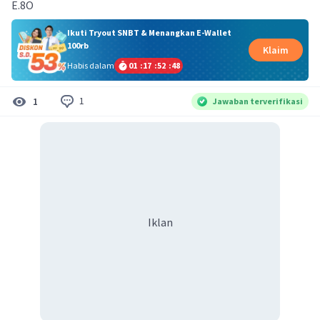
E.8O
Ikuti Tryout SNBT & Menangkan E-Wallet
100rb
Klaim
Habis dalam
01
:
17
:
52
:
48
1
1
Jawaban terverifikasi
Iklan