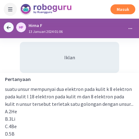
Masuk
Hirna F
13 Januari 2024 01:06
Iklan
Pertanyaan
suatu unsur mempunyai dua elektron pada kulit k 8 elektron
pada kulit l 18 elektron pada kulit m dan 8 elektron pada
kulit n unsur tersebut terletak satu golongan dengan unsur...
A.2He
B.3Li
C.4Be
D.5B