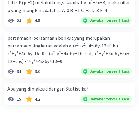
Titik P(p,−2) melalui fungsi kuadrat y=x²−5x+4, maka nilai
p yang mungkin adalah .... A. 0 B. −1 C. −2 D. 3 E. 4
28
4.5
Jawaban terverifikasi
persamaan-persamaan berikut yang merupakan
persamaan lingkaran adalah a.) x²+y²+4x-6y-12=0 b.)
x²+y²+4x-6y-16=0 c.) x²-y²+4x-6y+16=0 d.) x²+y²+4x-6y+5xy-
12=0 e.) x²+y²+4x-6y+13=0
34
3.0
Jawaban terverifikasi
Apa yang dimaksud dengan Statistika?
15
4.2
Jawaban terverifikasi