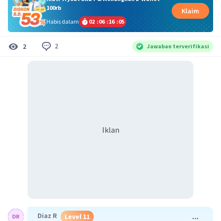
100rb
Klaim
Habis dalam
02
:
06
:
16
:
05
2
2
Jawaban terverifikasi
Iklan
Diaz R
Level 11