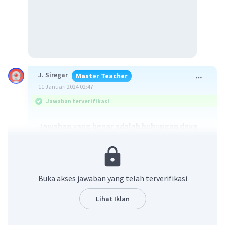
J. Siregar
Master Teacher
11 Januari 2024 02:47
Jawaban terverifikasi
Jawaban yang benar adalah hubungan daya
hantar listrik larutan dengan jenis ikatan
senyawanya, yaitu semakin banyak ion yang
dihasilkan dalam larutannya, semakin kuat
daya hantar listrinya.
Buka akses jawaban yang telah terverifikasi
Daya hantar listrik suatu larutan dipengaruhi
Lihat Iklan
oleh jumlah ion yang ada di dalam larutan. Ikatan
kimia terbagi menjadi ikatan ion, ikatan kovalen,