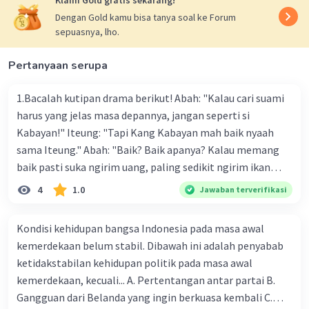
Klaim Gold gratis sekarang!
dibandingkan senyawa kovalen polar, sedangkan
Dengan Gold kamu bisa tanya soal ke Forum
senyawa kovalen nonpolar tidak menghantarkan
sepuasnya, lho.
listrik.
Pertanyaan serupa
Jadi, hubungan daya hantar listrik larutan
dengan jenis ikatan senyawanya, yaitu
1.Bacalah kutipan drama berikut! Abah: "Kalau cari suami
semakin banyak ion yang dihasilkan dalam
harus yang jelas masa depannya, jangan seperti si
larutannya, semakin kuat daya hantar
Kabayan!" Iteung: "Tapi Kang Kabayan mah baik nyaah
listrinya.
sama Iteung." Abah: "Baik? Baik apanya? Kalau memang
baik pasti suka ngirim uang, paling sedikit ngirim ikan
·
0.0
(
0
)
Balas
Beri Rating
kesenangan Abah. Ikan gurame!" Ambu: "Abah teh
4
1.0
Jawaban terverifikasi
kumaha. Apa-apa selalu saja diukur pakai uang." Tokoh
Iteung pada kutipan drama tersebut akan lebih menarik
Kondisi kehidupan bangsa Indonesia pada masa awal
jika menggunakan kostum a. celana panjang dan kaos
kemerdekaan belum stabil. Dibawah ini adalah penyabab
dengan rambut panjang dibiarkan terurai b. celana
ketidakstabilan kehidupan politik pada masa awal
panjang dan kaos dengan rambut dikepang dua c. kebaya
kemerdekaan, kecuali... A. Pertentangan antar partai B.
dan celana panjang dengan rambut dibiarkan terurai d.
Iklan
Gangguan dari Belanda yang ingin berkuasa kembali C.
kebaya dan kain dengan rambut di kepang dua 2.Jo : "Hey,