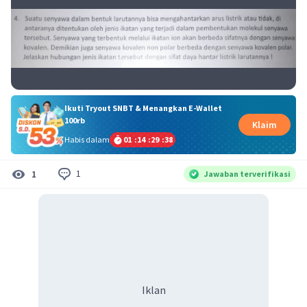
Ikuti Tryout SNBT & Menangkan E-Wallet
100rb
Klaim
Habis dalam
01
:
14
:
29
:
37
1
1
Jawaban terverifikasi
Iklan