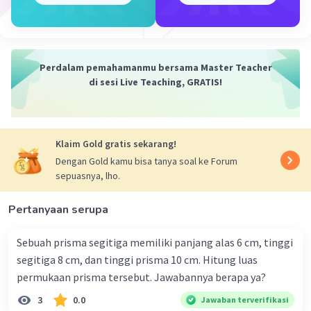
Panjang alas 6cm.
Lp =(2×Luas alas)+(Keliling alas×tinggi prisma)
=(2×½×a×t)+((a+t+√a²+t²)×t prisma)
Perdalam pemahamanmu bersama Master Teacher
=(2×½×6×8)+((6+8+√6²+8²)×20)
di sesi Live Teaching, GRATIS!
=(48) + ((14+10) ×20)
=48 + 480
=528 cm²
Luas permukaannya 528 cm².
Klaim Gold gratis sekarang!
Dengan Gold kamu bisa tanya soal ke Forum
·
0.0
(
0
)
Balas
Beri Rating
sepuasnya, lho.
Alki A
Level 7
Pertanyaan serupa
17 Mei 2024 11:16
Terimakasih banyak ya
Sebuah prisma segitiga memiliki panjang alas 6 cm, tinggi
segitiga 8 cm, dan tinggi prisma 10 cm. Hitung luas
permukaan prisma tersebut. Jawabannya berapa ya?
Kevin L
Gold
Level 87
3
0.0
Jawaban terverifikasi