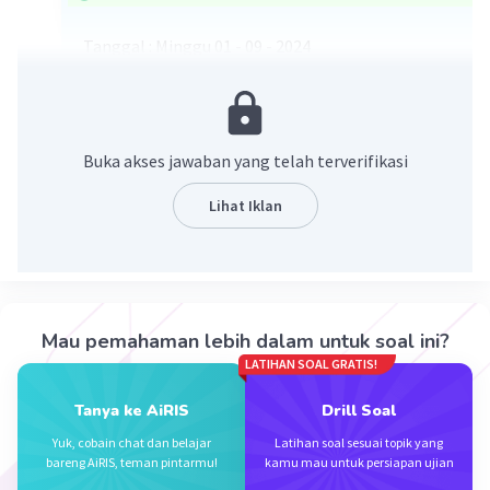
Tanggal : Minggu 01 - 09 - 2024
Buka akses jawaban yang telah terverifikasi
Lihat Iklan
·
4.2
(
5
)
Balas
Beri Rating
Mau pemahaman lebih dalam untuk soal ini?
LATIHAN SOAL GRATIS!
Tanya ke AiRIS
Drill Soal
Yuk, cobain chat dan belajar
Latihan soal sesuai topik yang
Iklan
bareng AiRIS, teman pintarmu!
kamu mau untuk persiapan ujian