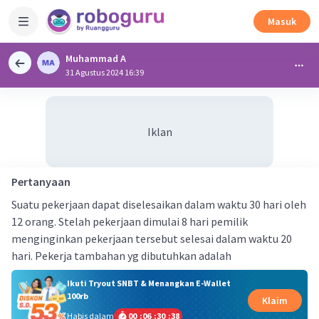
Masuk
Muhammad A
31 Agustus 2024 16:39
Iklan
Pertanyaan
Suatu pekerjaan dapat diselesaikan dalam waktu 30 hari oleh
12 orang. Stelah pekerjaan dimulai 8 hari pemilik
menginginkan pekerjaan tersebut selesai dalam waktu 20
hari. Pekerja tambahan yg dibutuhkan adalah
Ikuti Tryout SNBT & Menangkan E-Wallet
100rb
Klaim
Habis dalam
00
:
06
:
30
:
37