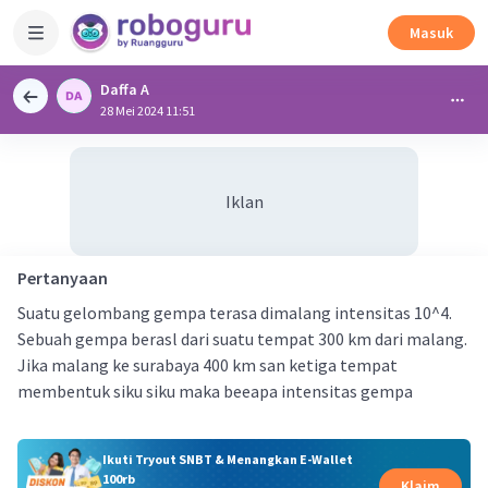
Masuk
Daffa A
28 Mei 2024 11:51
Iklan
Pertanyaan
Suatu gelombang gempa terasa dimalang intensitas 10^4.
Sebuah gempa berasl dari suatu tempat 300 km dari malang.
Jika malang ke surabaya 400 km san ketiga tempat
membentuk siku siku maka beeapa intensitas gempa
Ikuti Tryout SNBT & Menangkan E-Wallet
100rb
Klaim