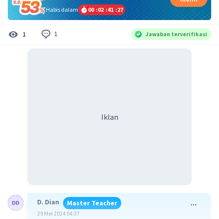
Habis dalam
00
:
02
:
41
:
26
1
1
Jawaban terverifikasi
Iklan
D. Dian
Master Teacher
29 Mei 2024 04:37