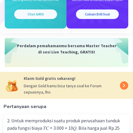
I1/I2 = (R2/R1)
dimana:
2
I1 = intensitas gelombang 1 (W/m
)
Chat AiRIS
Cobain Drill Soal
2
I2 = intensitas gelombang 2 (W/m
)
R2 = jarak gelombang 2 (m)
R1 = jarak gelombang 1 (m)
Perdalam pemahamanmu bersama Master Teacher
1. Menghitung Jarak Gempa dari Surabaya
di sesi Live Teaching, GRATIS!
dengan menggunakan rumus phytagoras berikut
ini.
2
2
Rgs = √(Rgm
+ Rms
)
2
2
Klaim Gold gratis sekarang!
Rgs = √(0,3
+ 0,4
)
Rgs = √(0,09 + 0,16)
Dengan Gold kamu bisa tanya soal ke Forum
sepuasnya, lho.
Rgs = √(0,25)
Rgs = 0,5 m
Pertanyaan serupa
2. Menghitung Intensitas Gempa dari Surabaya
2. Untuk memproduksi suatu produk perusahaan tunduk
2
Igm/Igs = (Rgs/Rgm)
pada fungsi biaya 𝑇𝐶 = 3.000 + 10𝑄. Bila harga jual Rp.25
4
2
10
/Igs = (0,5/0,3)