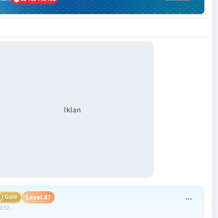
Iklan
Gold
Level 87
9:32