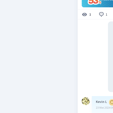
1
1
Kevin L
23 Mei 2024 0