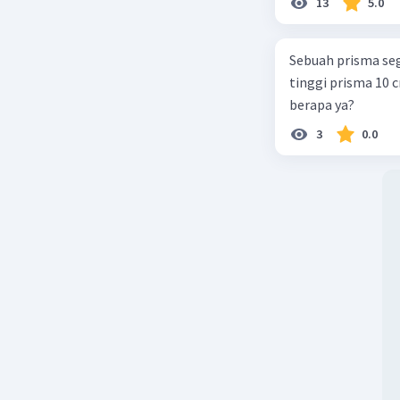
13
5.0
Sebuah prisma seg
tinggi prisma 10 
berapa ya?
3
0.0