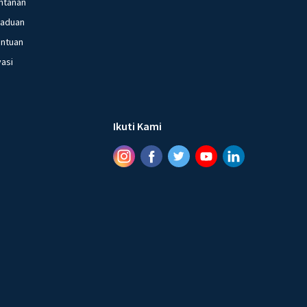
ntanan
gaduan
entuan
vasi
Ikuti Kami