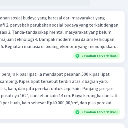
ahan sosial budaya yang berasal dari masyarakat yang
fi 2. penyebab perubahan sosial budaya yang terkait dengan
sasi 3. Tanda-tanda sikap mental masyarakat yang belum
majuan teknologi 4. Dampak modernisasi dalam kehidupan
t 5. Kegiatan manusia di bidang ekonomi yang menunjukkan
 modernisasi 6. Contoh pengaruh modernisasi di bidang ilmu
Jawaban terverifikasi
endidikan terhadap pola pikir masyarakat 7. Konsep
modernisasi di masyarakat seringkali mengalami kesalahan
perajin kipas lipat. la mendapat pesanan 500 kipas lipat
atunya kesalahan tersebut menganggap jika menjadi modern
samping. Kipas lipat tersebut terdiri atas 3 bagian yaitu
 8. arti dari globalisasi 9. Bentuk kearifan lokal di wilayah
ik, kain, dan pita perekat untuk tepi kain. Panjang jari-jari
eran dalam pengelolaan SDA dan dukungan dalam bentuk
 pusatnya 162°, dan lebar kain 14 cm. Biaya kerangka dan tali
rat menjaga tradisi kearifan lokal di Nusantara 11. Ciri uang
0 per buah, kain sebesar Rp40.000,00/m², dan pita perekat
Syarat melakukan kegiatan barter 13. Arti dari durability yang
 tersebut dijual dengan harga Rp6.500,00 per buah. Tentukan
sebuah benda bisa dikatakan sebagai uang 14. maksud token
Jawaban terverifikasi
yang diperoleh Bu Ambar.
 intrinsik 15. maksud dengan satuan hitung dalam fungsi
ang 17. peranan dan maksud didirikan lembaga keuangan non-