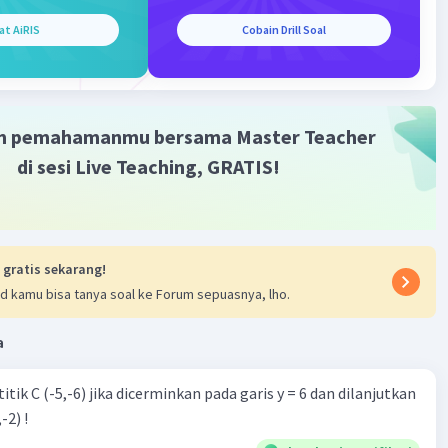
at AiRIS
Cobain Drill Soal
:
kita perlu mencari luas permukaan kerucut. Rumus luas
 kerucut adalah A = πr(r + √(r^2 + h^2)). Mari kita gantikan
i yang diketahui dan selesaikan untuk luas permukaan A:
m pemahamanmu bersama Master Teacher
15 + √(15^2 + (40/π)^2))
 + √(225 + 162.34))
di sesi Live Teaching, GRATIS!
5 + √387.34)
 + 19.68)
4.68)
 cm^2
 gratis sekarang!
d kamu bisa tanya soal ke Forum sepuasnya, lho.
ggi kerucut adalah sekitar 12.73 cm dan luas permukaan
a
dalah sekitar 523.6 cm^2.
itik C (-5,-6) jika dicerminkan pada garis y = 6 dan dilanjutkan
·
0.0
(
0
)
Balas
ating
-2) !