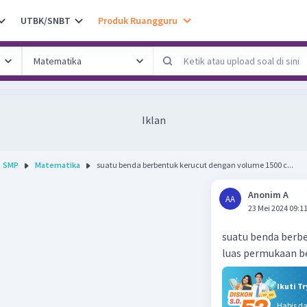
UTBK/SNBT
Produk Ruangguru
Iklan
SMP
Matematika
suatu benda berbentuk kerucut dengan volume 1500 c...
Anonim A
AA
23 Mei 2024 09:1
suatu benda berbe
luas permukaan ben
Ikuti T
Habis d