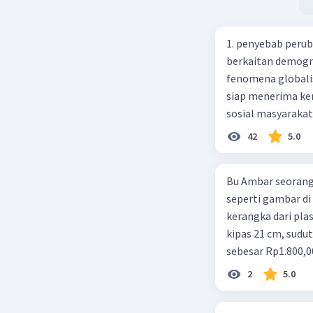
1. penyebab perub
berkaitan demogra
fenomena globali
siap menerima ke
sosial masyaraka
perubahan ke arah
42
5.0
pengetahuan dan p
mengenai proses 
Bu Ambar seorang 
pahaman, salah s
seperti gambar di 
adalah mengikuti...
kerangka dari plast
Madura yang berp
kipas 21 cm, sudut
kebudayaan 10. Sya
sebesar Rp1.800,0
kartal, giral 12. 
Rp350,00/m. Kipas
merupakan syarat 
2
5.0
total keuntungan 
money dalam nilai
uang 16. fungsi u