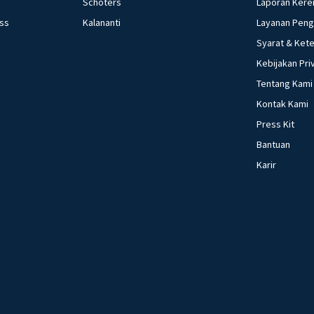
Schoters
Laporan Kere
ess
Kalananti
Layanan Pen
Syarat & Ket
Kebijakan Pri
Tentang Kami
Kontak Kami
Press Kit
Bantuan
Karir