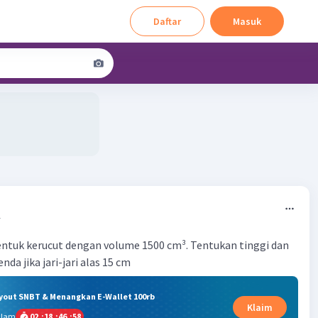
Daftar
Masuk
1
ntuk kerucut dengan volume 1500 cm³. Tentukan tinggi dan
da jika jari-jari alas 15 cm
ryout SNBT & Menangkan E-Wallet 100rb
Klaim
alam
02
:
18
:
46
:
58