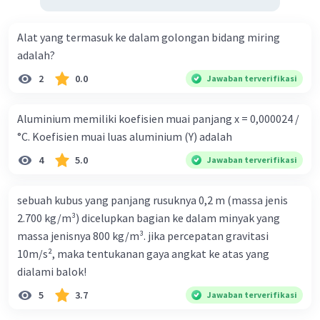
Alat yang termasuk ke dalam golongan bidang miring
adalah?
2
0.0
Jawaban terverifikasi
Aluminium memiliki koefisien muai panjang x = 0,000024 /
°C. Koefisien muai luas aluminium (Y) adalah
4
5.0
Jawaban terverifikasi
sebuah kubus yang panjang rusuknya 0,2 m (massa jenis
2.700 kg/m³) dicelupkan bagian ke dalam minyak yang
massa jenisnya 800 kg/m³. jika percepatan gravitasi
10m/s², maka tentukanan gaya angkat ke atas yang
dialami balok!
5
3.7
Jawaban terverifikasi