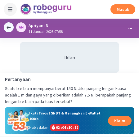
Masuk
Apriyani N
11 Januari 2023 07:58
Iklan
Pertanyaan
Suatu b e b a n mempunyai berat 150 N. Jika panjang lengan kuasa
adalah 1 m dan gaya yang diberikan adalah 7,5 N, berapakah panjang
lengan b e b a n pada tuas tersebut?
Ikuti Tryout SNBT & Menangkan E-Wallet
100rb
Klaim
Habis dalam
02
:
04
:
10
:
11