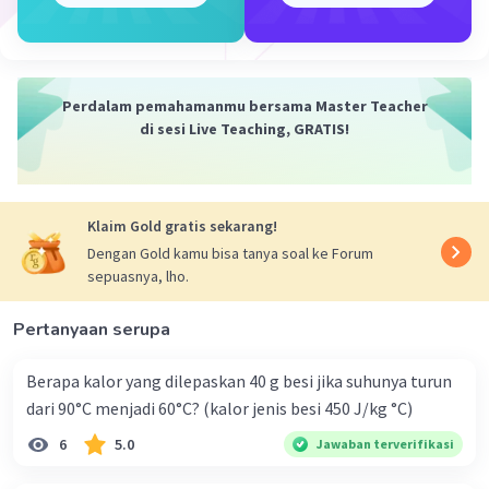
Pembahasan :
w x lw = F x lF
150 x lw = 7,5 x 1
lw = 7,5/150
lw = 0,05 m
Perdalam pemahamanmu bersama Master Teacher
di sesi Live Teaching, GRATIS!
Jadi panjang lengan beban pada tuas tersebut adalah
0,05 m.
Klaim Gold gratis sekarang!
·
0.0
(
0
)
Balas
Beri Rating
Dengan Gold kamu bisa tanya soal ke Forum
sepuasnya, lho.
Pertanyaan serupa
Berapa kalor yang dilepaskan 40 g besi jika suhunya turun
dari 90°C menjadi 60°C? (kalor jenis besi 450 J/kg °C)
Iklan
6
5.0
Jawaban terverifikasi