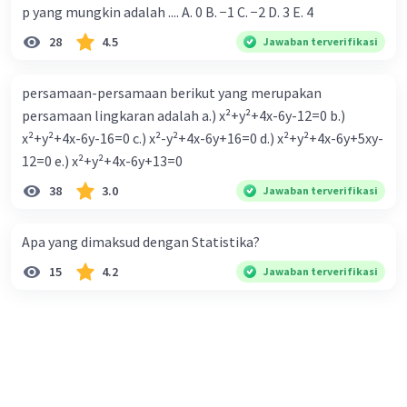
p yang mungkin adalah .... A. 0 B. −1 C. −2 D. 3 E. 4
Iklan
28
4.5
Jawaban terverifikasi
persamaan-persamaan berikut yang merupakan
persamaan lingkaran adalah a.) x²+y²+4x-6y-12=0 b.)
x²+y²+4x-6y-16=0 c.) x²-y²+4x-6y+16=0 d.) x²+y²+4x-6y+5xy-
12=0 e.) x²+y²+4x-6y+13=0
38
3.0
Jawaban terverifikasi
Apa yang dimaksud dengan Statistika?
15
4.2
Jawaban terverifikasi