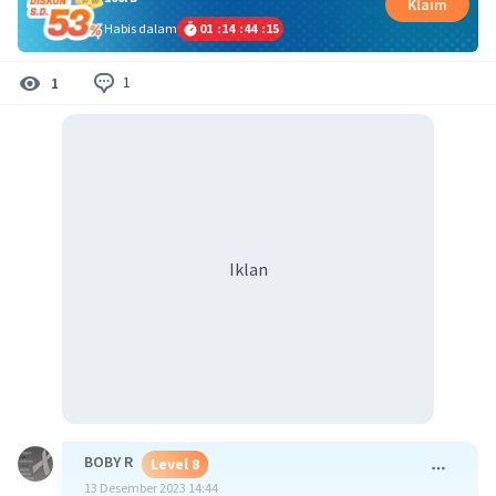
Klaim
Habis dalam
01
:
14
:
44
:
15
1
1
Iklan
BOBY R
Level 8
13 Desember 2023 14:44