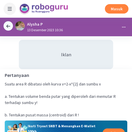
Masuk
Alysha P
13 Desember 2023 10:36
Iklan
Pertanyaan
Suatu area R dibatasi oleh kurva v=2-x^{2} dan sumbu x
a. Tentukan volume benda putar yang diperoleh dari memutar R
terhadap sumbu y!
b. Tentukan pusat massa (centroid) dari R !
Ikuti Tryout SNBT & Menangkan E-Wallet
100rb