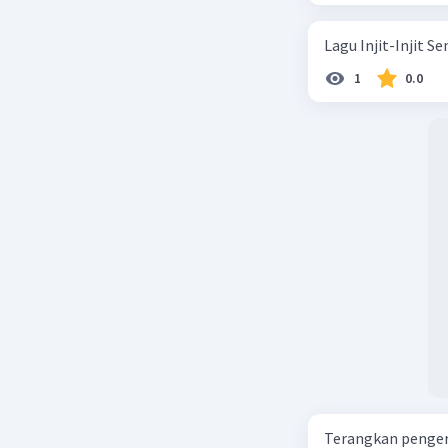
Lagu Injit-Injit 
1
0.0
Terangkan pengert