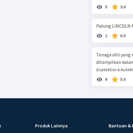
5
3.0
Patung LINCOLN M
2
0.0
Tenaga ahli yang 
ditampilkan dalam 
d.selektor e.kolek
6
5.0
u
Produk Lainnya
Bantuan & 