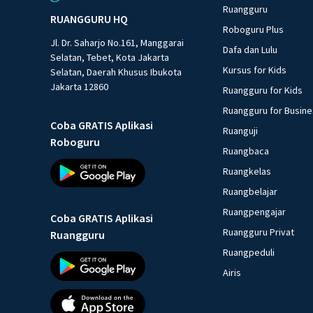
Ruangguru
RUANGGURU HQ
Roboguru Plus
Jl. Dr. Saharjo No.161, Manggarai
Dafa dan Lulu
Selatan, Tebet, Kota Jakarta
Kursus for Kids
Selatan, Daerah Khusus Ibukota
Jakarta 12860
Ruangguru for Kids
Ruangguru for Busin
Coba GRATIS Aplikasi
Ruanguji
Roboguru
Ruangbaca
Ruangkelas
Ruangbelajar
Ruangpengajar
Coba GRATIS Aplikasi
Ruangguru Privat
Ruangguru
Ruangpeduli
Airis