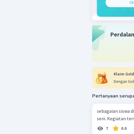
Ch
Perdala
Klaim Gold
Dengan Gol
Pertanyaan serup
sebagaian siswa d
seni. Kegiatan te
7
0.0