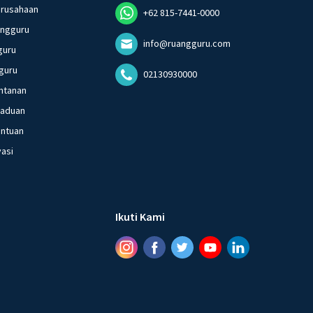
erusahaan
+62 815-7441-0000
angguru
info@ruangguru.com
guru
guru
02130930000
ntanan
gaduan
entuan
vasi
Ikuti Kami