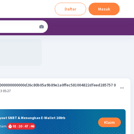
Daftar
Masuk
000000000000d26c80b05a9b89e1a0ffec581004822dfeed285757 0
3 05:27
ryout SNBT & Menangkan E-Wallet 100rb
Klaim
alam
01
:
10
:
47
:
46