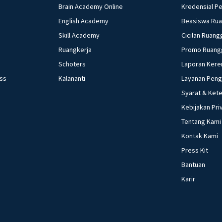
Brain Academy Online
Kredensial P
English Academy
Beasiswa Ru
Skill Academy
Cicilan Ruang
Ruangkerja
Promo Ruang
Schoters
Laporan Kere
ess
Kalananti
Layanan Pen
Syarat & Ket
Kebijakan Pri
Tentang Kami
Kontak Kami
Press Kit
Bantuan
Karir