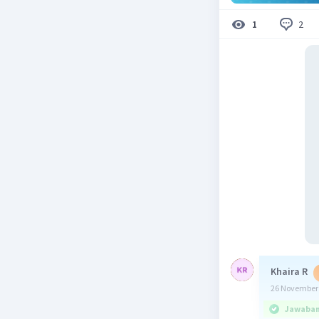
2
1
Khaira R
26 November 
Jawaban 