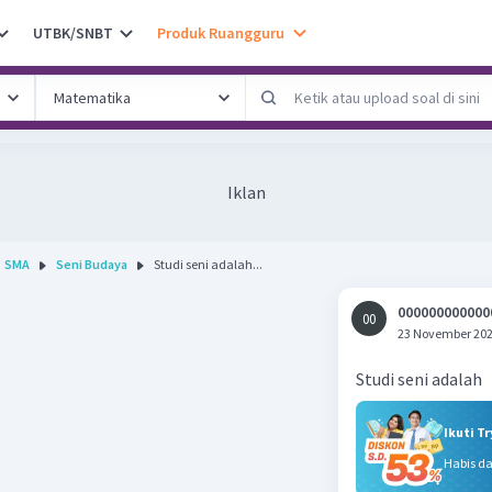
UTBK/SNBT
Produk Ruangguru
Iklan
SMA
Seni Budaya
Studi seni adalah...
000000000000
00
23 November 202
Studi seni adalah
Ikuti T
Habis d