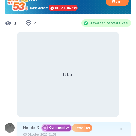
Klaim
Habis dalam
01
:
20
:
04
:
38
2
3
Jawaban terverifikasi
Iklan
Nanda R
Community
Level 89
05 Oktober 2023 01:59