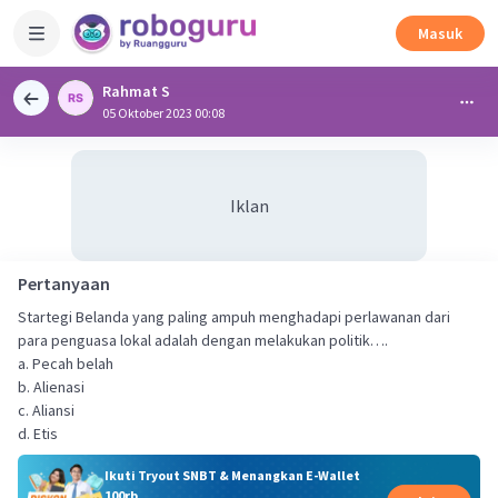
Masuk
Rahmat S
05 Oktober 2023 00:08
Iklan
Pertanyaan
Startegi Belanda yang paling ampuh menghadapi perlawanan dari
para penguasa lokal adalah dengan melakukan politik….
a. Pecah belah
b. Alienasi
c. Aliansi
d. Etis
Ikuti Tryout SNBT & Menangkan E-Wallet
100rb