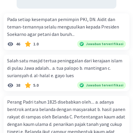
Pada setiap kesempatan pemimpin PKI, DN. Aidit dan
teman-temannya selalu mengusulkan kepada Presiden
Soekarno agar petani dan buruh...
46
1.0
Jawaban terverifikasi
Salah satu masjid tertua peninggalan dari kerajaan islam
di pulau Jawa adalah... a. tua palopo b. mantingan c.
suriansyah d. al-halal e. gayo lues
38
5.0
Jawaban terverifikasi
Perang Padri tahun 1825 disebabkan oleh.... a. adanya
bentrok antara belanda dengan masyarakat b. hasil panen
rakyat di rampas oleh Belanda C. Pertentangan kaum adat
dengan kaum ulama d. penarikan pajak tanah yang cukup
tinggi e. Belanda ikut campur membentuk kaum adat