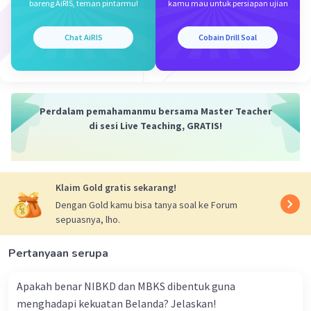
bareng AiRIS, teman pintarmu!
kamu mau untuk persiapan ujian
Jawaban terverifikasi
Strategi Belanda yang paling ampuh menghadapi
Chat AiRIS
Cobain Drill Soal
perlawanan dari para penguasa lokal adalah dengan
Iklan
melakukan politik:
a. Pecah belah.
Perdalam pemahamanmu bersama Master Teacher
Belanda sering menggunakan taktik politik pecah belah,
di sesi Live Teaching, GRATIS!
yaitu menciptakan konflik dan perselisihan antara
penguasa lokal atau kelompok masyarakat setempat
untuk melemahkan perlawanan dan mengkonsolidasikan
kekuatan mereka dalam menjalankan kolonialisme di
Klaim Gold gratis sekarang!
wilayah tersebut.
Dengan Gold kamu bisa tanya soal ke Forum
sepuasnya, lho.
·
0.0
(
0
)
Balas
Beri Rating
Pertanyaan serupa
Apakah benar NIBKD dan MBKS dibentuk guna
menghadapi kekuatan Belanda? Jelaskan!