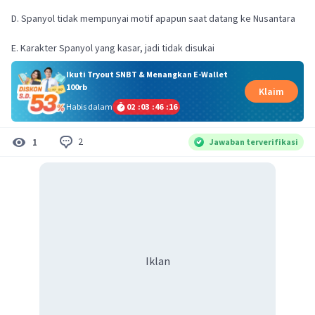
D. Spanyol tidak mempunyai motif apapun saat datang ke Nusantara
Ikuti Tryout SNBT & Menangkan E-Wallet
100rb
Klaim
Habis dalam
02
:
03
:
46
:
16
2
1
Jawaban terverifikasi
Iklan