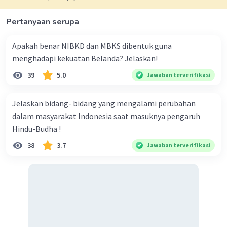
A. Memiliki konflik persaingan dengan Portugis
Pertanyaan serupa
Salah satu penyebab utama kegagalan Spanyol dalam
mempertahankan dominasinya di Nusantara adalah
persaingan sengit dengan Portugis. Spanyol dan
Apakah benar NIBKD dan MBKS dibentuk guna
Portugis bersaing untuk menguasai wilayah-wilayah
menghadapi kekuatan Belanda? Jelaskan!
kolonial di berbagai bagian dunia, termasuk Nusantara.
Persaingan ini kadang-kadang mengganggu upaya
39
5.0
Jawaban terverifikasi
Spanyol untuk mempertahankan kendali atas wilayah-
wilayah tertentu di kepulauan Indonesia.
Jelaskan bidang- bidang yang mengalami perubahan
dalam masyarakat Indonesia saat masuknya pengaruh
·
0.0
(
0
)
Balas
Beri Rating
Hindu-Budha !
38
3.7
Jawaban terverifikasi