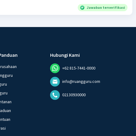
Jawaban terverifikasi
Panduan
Hubungi Kami
erusahaan
+62 815-7441-0000
angguru
info@ruangguru.com
guru
guru
02130930000
ntanan
gaduan
entuan
vasi