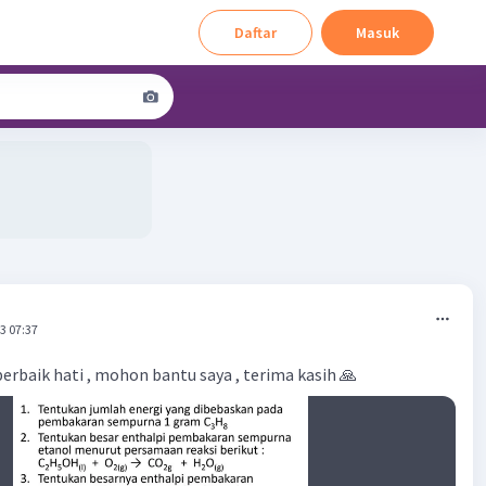
Daftar
Masuk
3 07:37
erbaik hati , mohon bantu saya , terima kasih 🙏