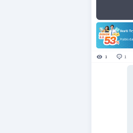
Ikuti T
Habis d
1
1