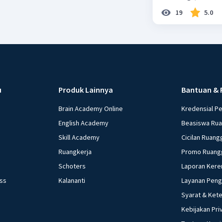
19
5.0
u
Produk Lainnya
Bantuan & 
Brain Academy Online
Kredensial P
English Academy
Beasiswa Ru
Skill Academy
Cicilan Ruang
Ruangkerja
Promo Ruang
Schoters
Laporan Kere
ess
Kalananti
Layanan Pen
Syarat & Ket
Kebijakan Pri