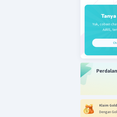
Tanya
Yuk, cobain cha
AiRIS, te
Ch
Perdala
Klaim Gold
Dengan Gol