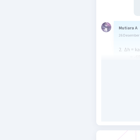
Mutiara A
26 Desember 
2. Δh = ka
= -680
= -957
Beri R