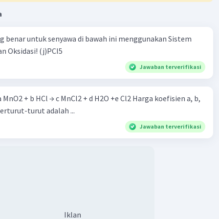
a
ng benar untuk senyawa di bawah ini menggunakan Sistem
n Oksidasi! (j)PCI5
Jawaban terverifikasi
 a MnO2 + b HCl → c MnCl2 + d H2O +e Cl2 Harga koefisien a, b,
berturut-turut adalah ...
Jawaban terverifikasi
Iklan