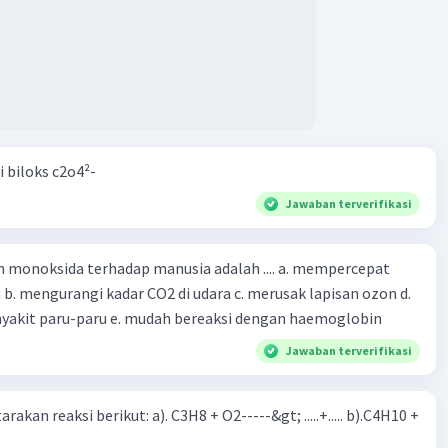
i biloks c2o4²-
Jawaban terverifikasi
oksida terhadap manusia adalah .... a. mempercepat
 d.
menyebabkan penyakit paru-paru e. mudah bereaksi dengan haemoglobin
Jawaban terverifikasi
rakan reaksi berikut: a). C3H8 + O2-----&gt; .....+..... b).C4H10 +