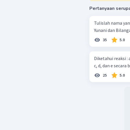
Pertanyaan serup
Tulislah nama ya
Yunani dan Bilanga
35
5.0
Diketahui reaksi :
c, d, dan e secara 
25
5.0