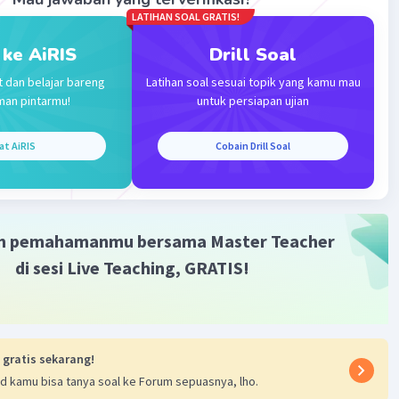
LATIHAN SOAL GRATIS!
 ke AiRIS
Drill Soal
t dan belajar bareng
Latihan soal sesuai topik yang kamu mau
man pintarmu!
untuk persiapan ujian
at AiRIS
Cobain Drill Soal
m pemahamanmu bersama Master Teacher
di sesi Live Teaching, GRATIS!
 gratis sekarang!
d kamu bisa tanya soal ke Forum sepuasnya, lho.