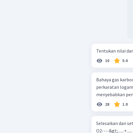
Tentukan nilai dar
10
5.0
Bahaya gas karbon mon
perkaratan logam b. mengurangi kadar CO2 di udara c. merusak lapisan ozon
28
1.0
Selesaikan dan seta
O2----&gt;.......+......