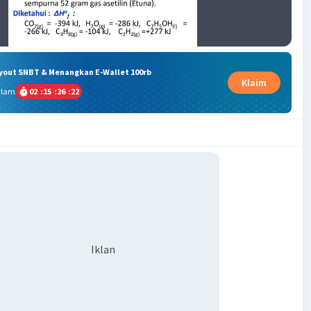
ryout SNBT & Menangkan E-Wallet 100rb
Klaim
alam
02
:
15
:
26
:
22
Iklan