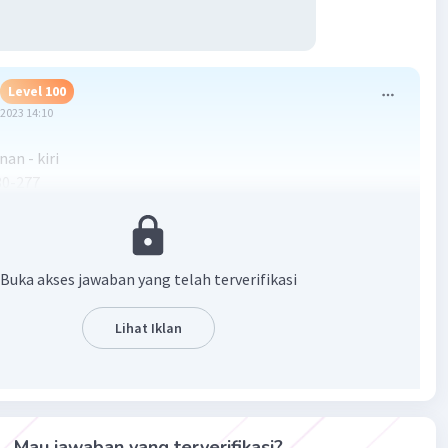
Level 100
2023 14:10
nan - kiri
-277
 kj
·
4.0
(
1
)
Balas
ating
Buka akses jawaban yang telah terverifikasi
Lihat Iklan
Iklan
Mau jawaban yang terverifikasi?