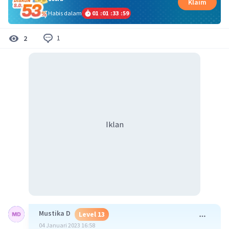
Klaim
Habis dalam
01
:
01
:
33
:
58
1
2
Iklan
Mustika D
Level 13
04 Januari 2023 16:58