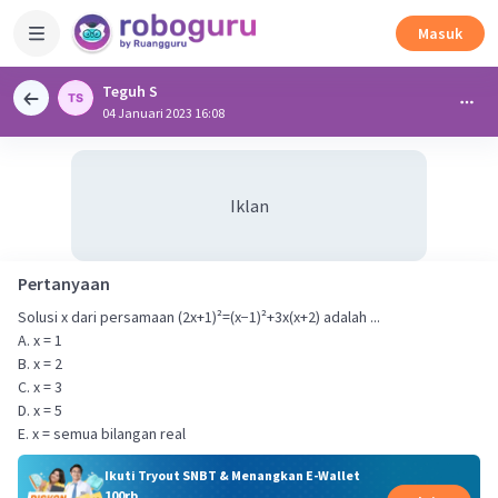
Masuk
Teguh S
04 Januari 2023 16:08
Iklan
Pertanyaan
Solusi x dari persamaan (2x+1)²=(x−1)²+3x(x+2) adalah ...
A. x = 1
B. x = 2
C. x = 3
D. x = 5
E. x = semua bilangan real
Ikuti Tryout SNBT & Menangkan E-Wallet
100rb