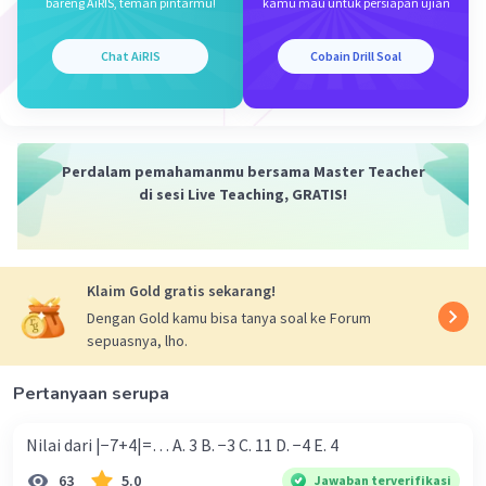
bareng AiRIS, teman pintarmu!
kamu mau untuk persiapan ujian
D. x = 5
(2x+1)² = (x-1)² + 3x(x+2)
Chat AiRIS
Cobain Drill Soal
(2(5)+1)² = (5-1)² + 3(5)(5+2)
(11)² = (4)² + 15(7)
121 = 121
Jadi, semua jawaban benar atau E. x = semua bilangan
Perdalam pemahamanmu bersama Master Teacher
real
di sesi Live Teaching, GRATIS!
·
0.0
(
0
)
Balas
Beri Rating
Klaim Gold gratis sekarang!
Dengan Gold kamu bisa tanya soal ke Forum
sepuasnya, lho.
Pertanyaan serupa
Iklan
Nilai dari |−7+4|=… A. 3 B. −3 C. 11 D. −4 E. 4
63
5.0
Jawaban terverifikasi