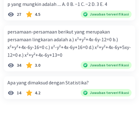
p yang mungkin adalah .... A. 0 B. −1 C. −2 D. 3 E. 4
27
4.5
Jawaban terverifikasi
persamaan-persamaan berikut yang merupakan
persamaan lingkaran adalah a.) x²+y²+4x-6y-12=0 b.)
x²+y²+4x-6y-16=0 c.) x²-y²+4x-6y+16=0 d.) x²+y²+4x-6y+5xy-
12=0 e.) x²+y²+4x-6y+13=0
34
3.0
Jawaban terverifikasi
Apa yang dimaksud dengan Statistika?
14
4.2
Jawaban terverifikasi