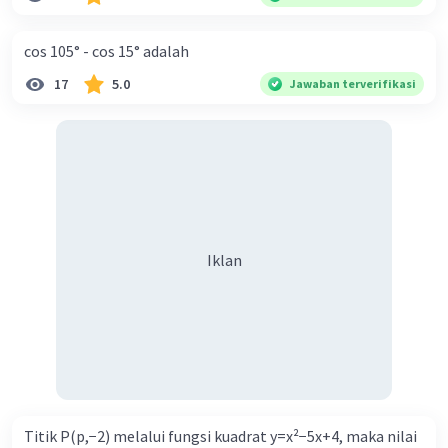
cos 105° - cos 15° adalah
17
5.0
Jawaban terverifikasi
Iklan
Titik P(p,−2) melalui fungsi kuadrat y=x²−5x+4, maka nilai