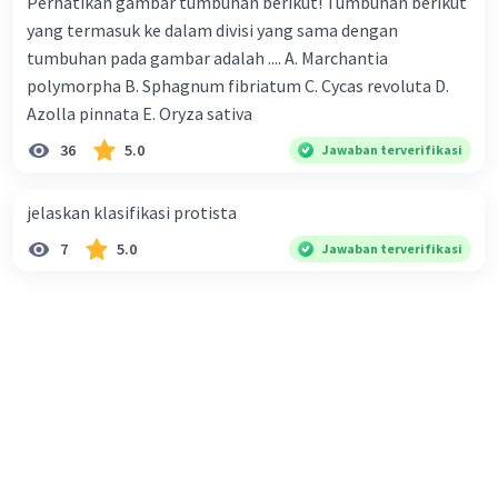
Perhatikan gambar tumbuhan berikut! Tumbuhan berikut
meningkatkan keberlanjutan pengelolaan
yang termasuk ke dalam divisi yang sama dengan
hutan.
tumbuhan pada gambar adalah .... A. Marchantia
polymorpha B. Sphagnum fibriatum C. Cycas revoluta D.
·
0.0
(
0
)
Balas
Beri Rating
Azolla pinnata E. Oryza sativa
36
5.0
Jawaban terverifikasi
Dela A
Community
Level 92
21 Desember 2023 02:13
jelaskan klasifikasi protista
Jawaban terverifikasi
7
5.0
Jawaban terverifikasi
Solusi ilegal loging
Iklan
Melakukan Penyuluhan Kepada
Masyarakat.
Melakukan Reboisasi atau Penanaman
Kembali.
Perketat Pengawasan dan Pengendalian.
Mempertegas Peraturan Perundang-
undangan.