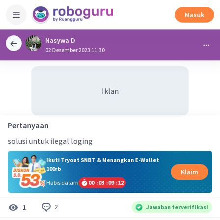
Masuk
Nasywa D
02 Desember 2023 11:30
Iklan
Pertanyaan
solusi untuk ilegal loging
Ikuti Tryout SNBT & Menangkan E-Wallet
100rb
Klaim
Habis dalam
00
:
03
:
09
:
12
2
1
Jawaban terverifikasi