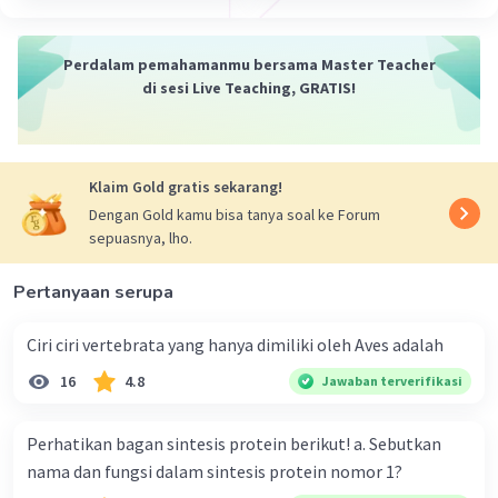
dan pemantauan bersama. 3. Pemberdayaan
Masyarakat Lokal: Memberdayakan masyarakat
lokal untuk berperan aktif dalam pengelolaan
Perdalam pemahamanmu bersama Master Teacher
dan pemantauan hutan. Pemberdayaan
di sesi Live Teaching, GRATIS!
masyarakat dapat melibatkan pelatihan,
pendidikan, dan memberikan insentif ekonomi
untuk mendorong praktik-praktik berkelanjutan.
Klaim Gold gratis sekarang!
4. Sertifikasi Hutan Berkelanjutan: Mendukung
sistem sertifikasi hutan berkelanjutan seperti
Dengan Gold kamu bisa tanya soal ke Forum
sepuasnya, lho.
Forest Stewardship Council (csc) untuk
memastikan bahwa kayu yang dihasilkan berasal
Pertanyaan serupa
dari praktik pengelolaan hutan yang
bertanggung jawab dan berkelanjutan. 5.
Ciri ciri vertebrata yang hanya dimiliki oleh Aves adalah
Teknologi Pemantauan: Menggunakan teknologi
seperti satelit, sensor, dan kecerdasan buatan
16
4.8
Jawaban terverifikasi
untuk memantau aktivitas penebangan hutan
secara rel-tipe. Teknologi ini dapat membantu
Perhatikan bagan sintesis protein berikut! a. Sebutkan
mendeteksi perubahan cepat di areal hutan dan
nama dan fungsi dalam sintesis protein nomor 1?
meningkatkan efektivitas pengawasan. 6.