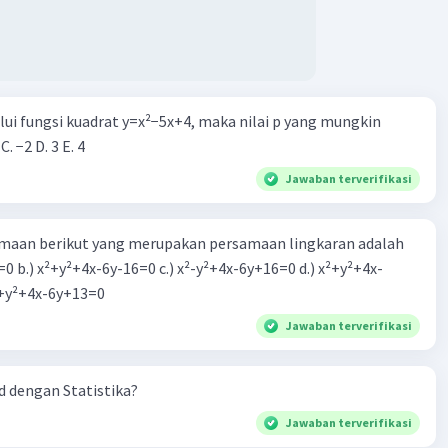
alui fungsi kuadrat y=x²−5x+4, maka nilai p yang mungkin
 C. −2 D. 3 E. 4
Jawaban terverifikasi
aan berikut yang merupakan persamaan lingkaran adalah
=0 b.) x²+y²+4x-6y-16=0 c.) x²-y²+4x-6y+16=0 d.) x²+y²+4x-
2=0 e.) x²+y²+4x-6y+13=0
Jawaban terverifikasi
 dengan Statistika?
Jawaban terverifikasi