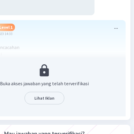
Level 1
023 14:33
encacahan
i
ng
(A, B, C)
 2 orang
 2 orang
Buka akses jawaban yang telah terverifikasi
 1 orang
Lihat Iklan
ra naik becak
7-2)c2. ((5-2)C1
(5C2)(3c1)
0)(3)
Mau jawaban yang terverifikasi?
ra