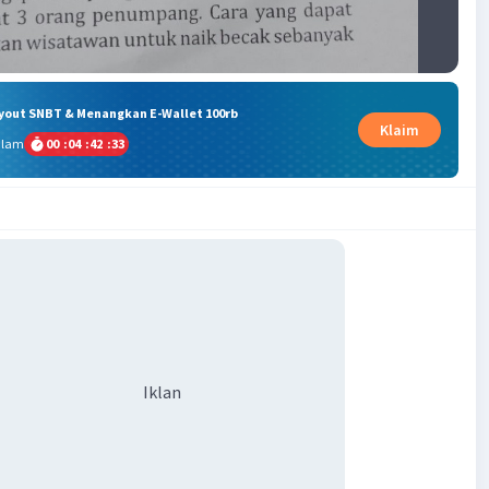
ryout SNBT & Menangkan E-Wallet 100rb
Klaim
alam
00
:
04
:
42
:
33
Iklan