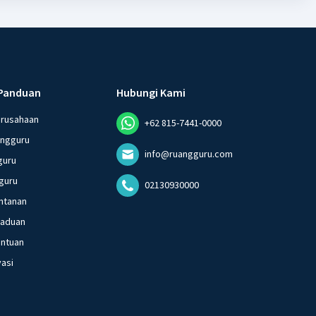
Panduan
Hubungi Kami
erusahaan
+62 815-7441-0000
angguru
info@ruangguru.com
guru
guru
02130930000
ntanan
gaduan
entuan
vasi