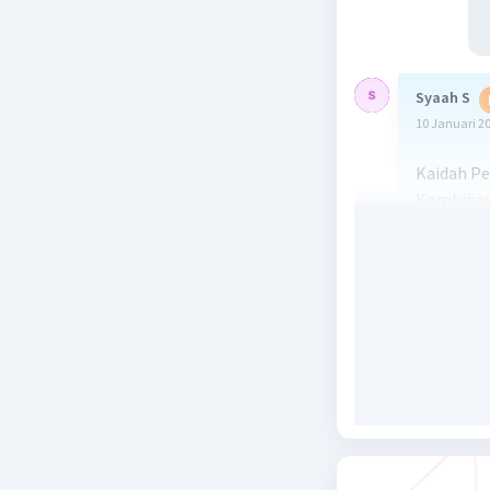
Syaah S
10 Januari 2
Kaidah P
Kombinas
n = 7 ora
becak = 3 
Becak A =
Becak B =
Becak C =
Banyak ca
=3! 7c2. (
=3! (7c2) 
= 6 (21)(1
= 3.780 ca