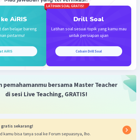
LATIHAN SOAL GRATIS!
·
1.0
(
1
)
Balas
ating
 ke AiRIS
Drill Soal
t dan belajar bareng
Latihan soal sesuai topik yang kamu mau
man pintarmu!
untuk persiapan ujian
at AiRIS
Cobain Drill Soal
Iklan
m pemahamanmu bersama Master Teacher
di sesi Live Teaching, GRATIS!
 gratis sekarang!
d kamu bisa tanya soal ke Forum sepuasnya, lho.