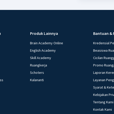
u
Produk Lainnya
Bantuan & 
Brain Academy Online
Kredensial P
English Academy
Beasiswa Ru
Skill Academy
Cicilan Ruang
Ruangkerja
Promo Ruang
Schoters
Laporan Kere
ess
Kalananti
Layanan Pen
Syarat & Ket
Kebijakan Pri
Tentang Kami
Kontak Kami