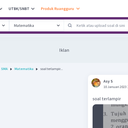
UTBK/SNBT
Produk Ruangguru
Iklan
SMA
Matematika
soal terlampir...
Asy S
10 Januari 2023 
soal terlampir