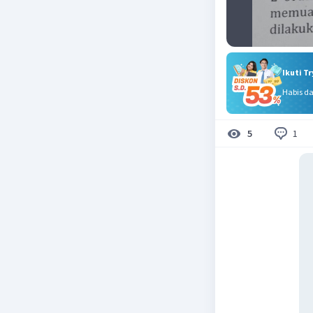
Ikuti T
Habis d
1
5