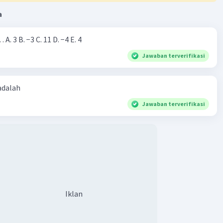
a
Nilai dari |−7+4|=… A. 3 B. −3 C. 11 D. −4 E. 4
Jawaban terverifikasi
 adalah
Jawaban terverifikasi
Iklan