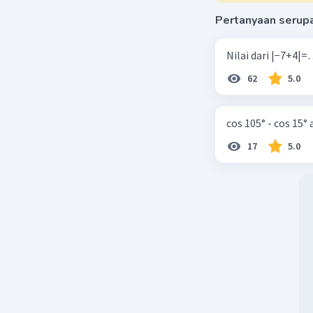
Pertanyaan serup
62
5.0
cos 105° - cos 15°
17
5.0