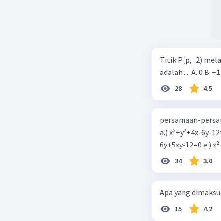
Titik P(p,−2) mel
adalah .... A. 0 B. −1
28
4.5
persamaan-persam
a.) x²+y²+4x-6y-12
6y+5xy-1
34
3.0
Apa yang dimaksud
15
4.2