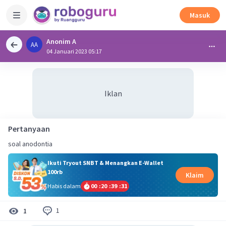
Masuk
Anonim A
AA
04 Januari 2023 05:17
Iklan
Pertanyaan
Ikuti Tryout SNBT & Menangkan E-Wallet
100rb
Klaim
Habis dalam
00
:
20
:
39
:
30
1
1