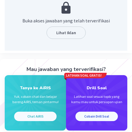
·
0.0
(
0
)
Balas
Beri Rating
Buka akses jawaban yang telah terverifikasi
Lihat Iklan
Iklan
Mau jawaban yang terverifikasi?
LATIHAN SOAL GRATIS!
Tanya ke AiRIS
Drill Soal
Yuk, cobain chat dan belajar
Latihan soal sesuai topik yang
bareng AiRIS, teman pintarmu!
kamu mau untuk persiapan ujian
Chat AiRIS
Cobain Drill Soal